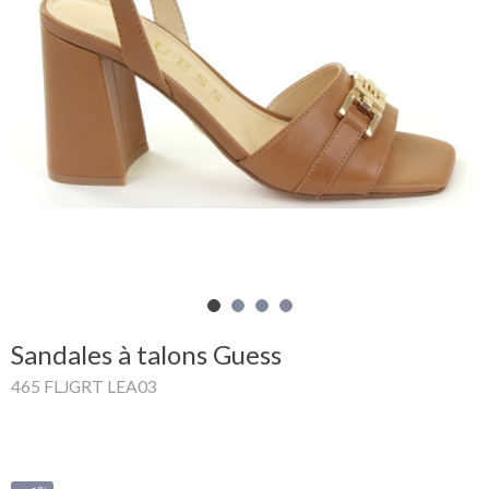
Mon
panier
Glispe
Femme
Homme
Marques
Outlet
Sandales à talons Guess
465 FLJGRT LEA03
Facebook
Qui