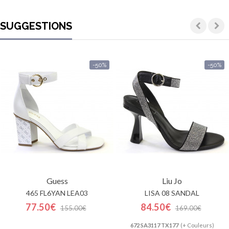
SUGGESTIONS
-50%
-50%
Guess
Liu Jo
465 FL6YAN LEA03
LISA 08 SANDAL
77.50€
84.50€
155.00€
169.00€
672 SA3117 TX177
(+ Couleurs)