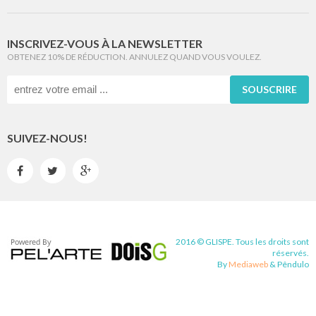
INSCRIVEZ-VOUS À LA NEWSLETTER
OBTENEZ 10% DE RÉDUCTION. ANNULEZ QUAND VOUS VOULEZ.
SOUSCRIRE
SUIVEZ-NOUS!



2016 © GLISPE. Tous les droits sont
réservés.
By
Mediaweb
&
Pêndulo