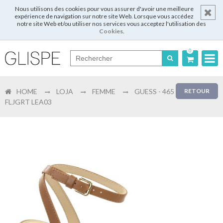
Nous utilisons des cookies pour vous assurer d'avoir une meilleure
expérience de navigation sur notre site Web. Lorsque vous accédez
notre site Web et/ou utiliser nos services vous acceptez l'utilisation des
Cookies
.
0
Português
HOME
LOJA
FEMME
GUESS - 465
RETOUR
English
FLJGRT LEA03
Español
Français
Login
Enregistrer