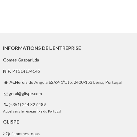
INFORMATIONS DE L'ENTREPRISE
Gomes Gaspar Lda
NIF:
PT514174145
Av.Heróis de Angola 62/64 1ºDto, 2400-153 Leiria, Portugal

geral@glispe.com

(+351) 244 827 489

Appel vers le réseau fixe du Portugal
GLISPE
Qui sommes-nous