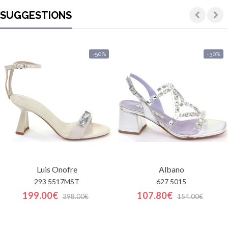
SUGGESTIONS
-50%
-30%
Luis Onofre
Albano
293 5517MST
627 5015
199.00€
107.80€
398.00€
154.00€