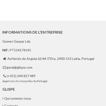
INFORMATIONS DE L'ENTREPRISE
Gomes Gaspar Lda
NIF:
PT514174145
Av.Heróis de Angola 62/64 1ºDto, 2400-153 Leiria, Portugal

geral@glispe.com

(+351) 244 827 489

Appel vers le réseau fixe du Portugal
GLISPE
Qui sommes-nous
Contacts