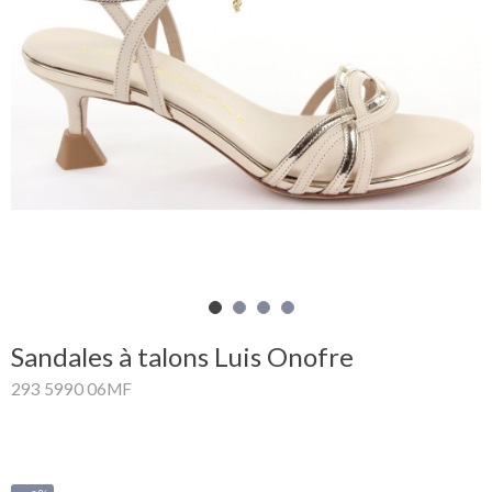
Mon
panier
Glispe
Femme
Homme
Marques
Outlet
Sandales à talons Luis Onofre
293 5990 06MF
Facebook
Qui