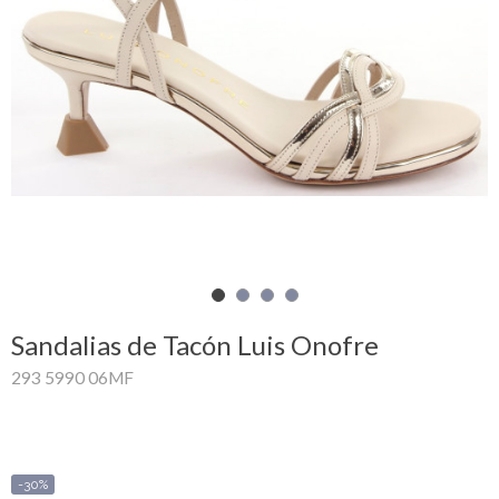
Mi
cesta
Glispe
Mujer
Hombre
Marcas
Outlet
Sandalias de Tacón Luis Onofre
293 5990 06MF
Facebook
Quienes
somos
-30%