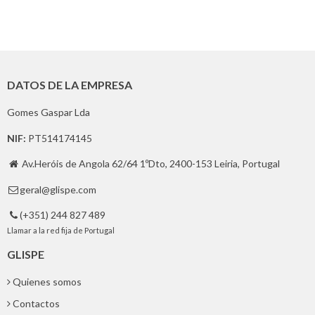
DATOS DE LA EMPRESA
Gomes Gaspar Lda
NIF:
PT514174145
Av.Heróis de Angola 62/64 1ºDto, 2400-153 Leiria, Portugal

geral@glispe.com

(+351) 244 827 489

Llamar a la red fija de Portugal
GLISPE
Quienes somos
Contactos