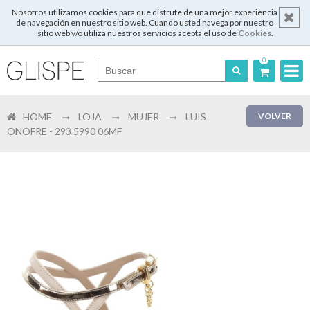
Nosotros utilizamos cookies para que disfrute de una mejor experiencia
de navegación en nuestro sitio web. Cuando usted navega por nuestro
sitio web y/o utiliza nuestros servicios acepta el uso de
Cookies
.
0
Português
HOME
LOJA
MUJER
LUIS
VOLVER
English
ONOFRE - 293 5990 06MF
Español
Français
Login
Registrar