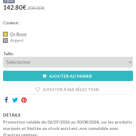
sommes-
-30%
nous
142.80€
204.00€
Contacts
Couleur:
Or Rose
Argent
Taille:
AJOUTER AU PANIER
AJOUTER À MA SÉLECTION
DÉTAILS
Promotion valable du 02/07/2026 au 30/08/2026, sur les produits
marqués et limitée au stock existant, non cumulable avec
d'autres remises.