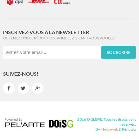
INSCRIVEZ-VOUS À LA NEWSLETTER
OBTENEZ 10% DE RÉDUCTION. ANNULEZ QUAND VOUS VOULEZ.
SOUSCRIRE
SUIVEZ-NOUS!



2016 © GLISPE. Tous les droits sont
réservés.
By
Mediaweb
&
Pêndulo