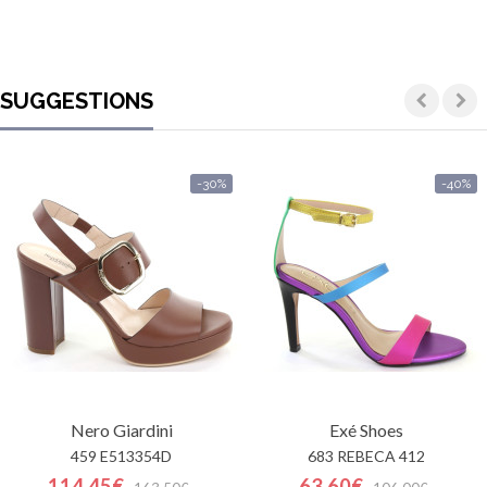
SUGGESTIONS
-30%
-40%
Nero Giardini
Exé Shoes
459 E513354D
683 REBECA 412
114.45€
63.60€