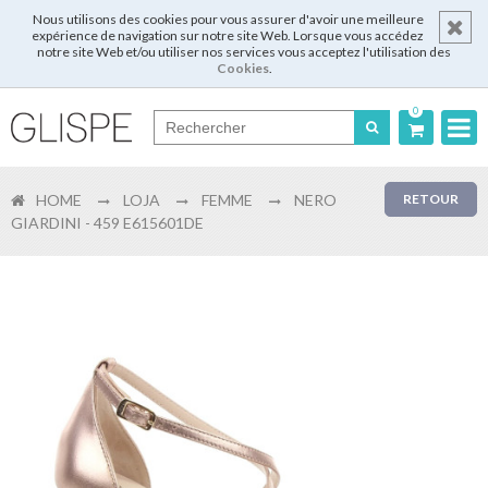
Nous utilisons des cookies pour vous assurer d'avoir une meilleure
expérience de navigation sur notre site Web. Lorsque vous accédez
notre site Web et/ou utiliser nos services vous acceptez l'utilisation des
Cookies
.
0
Português
HOME
LOJA
FEMME
NERO
RETOUR
English
GIARDINI - 459 E615601DE
Español
Français
Login
Enregistrer