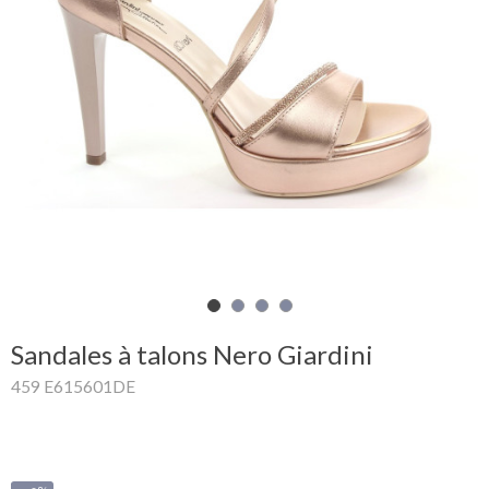
Mon
panier
Glispe
Femme
Homme
Marques
Outlet
Sandales à talons Nero Giardini
459 E615601DE
Facebook
Qui