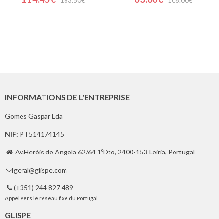
163.50€
106.00€
INFORMATIONS DE L'ENTREPRISE
Gomes Gaspar Lda
NIF:
PT514174145
Av.Heróis de Angola 62/64 1ºDto, 2400-153 Leiria, Portugal

geral@glispe.com

(+351) 244 827 489

Appel vers le réseau fixe du Portugal
GLISPE