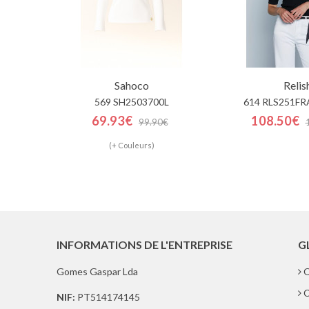
Sahoco
Relis
569 SH2503700L
614 RLS251F
69.93€
108.50€
99.90€
(+ Couleurs)
INFORMATIONS DE L'ENTREPRISE
G
Gomes Gaspar Lda
Q
C
NIF:
PT514174145