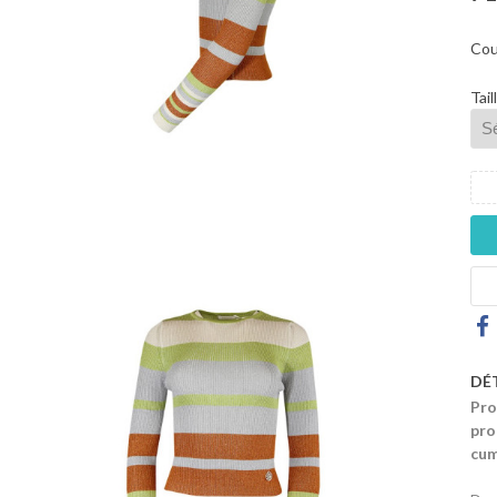
Cou
Tail
DÉ
Pro
pro
cum