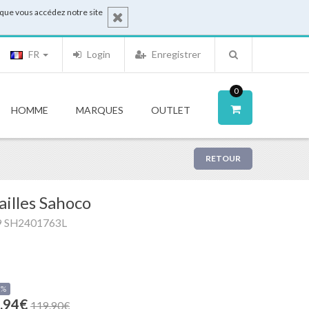
sque vous accédez notre site
FR
Login
Enregistrer
0
HOMME
MARQUES
OUTLET
RETOUR
illes Sahoco
9 SH2401763L
0%
.94€
119.90€