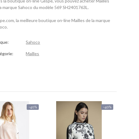
s la boutique on-line Glispe, vous pouvez acheter Mailles
la marque Sahoco du modèle 569 SH2401763L.
spe.com, la meilleure boutique on-line Mailles de la marque
oco.
que:
Sahoco
égorie:
Mailles
-40%
-40%