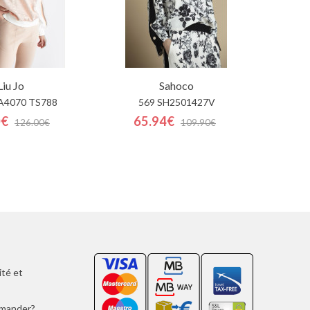
Liu Jo
Sahoco
A4070 TS788
569 SH2501427V
0€
65.94€
126.00€
109.90€
ité et
mmander?