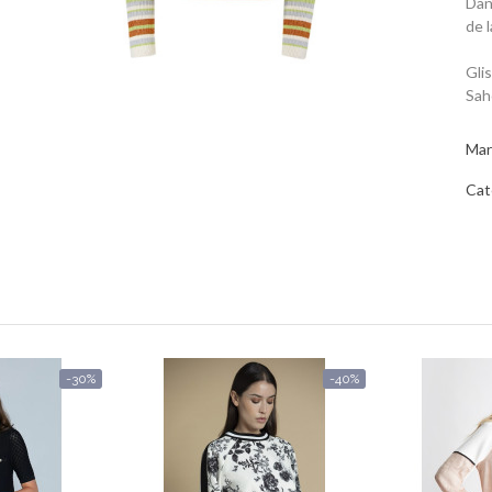
Dan
de 
Gli
Sah
Mar
Cat
-30%
-40%