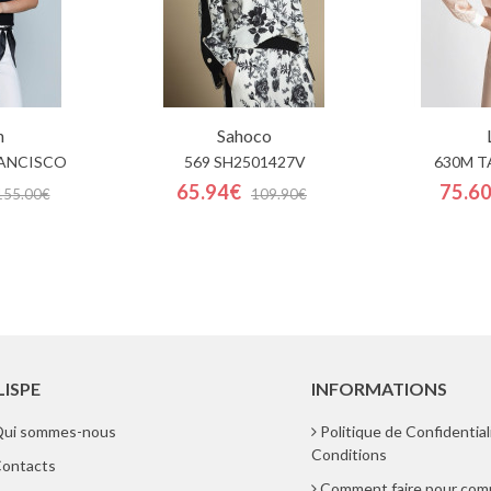
h
Sahoco
RANCISCO
569 SH2501427V
630M T
65.94€
75.6
155.00€
109.90€
LISPE
INFORMATIONS
ui sommes-nous
Politique de Confidential
Conditions
ontacts
Comment faire pour co