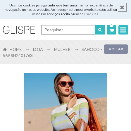
Usamos cookies para garantir que tem uma melhor experiência de
navegação no nosso website. Ao navegar pelo nosso website e/ou utilizar
os nosso serviços aceita o uso de
Cookies
.
0
Português
HOME
LOJA
MULHER
SAHOCO -
VOLTAR
English
569 SH2401763L
Español
Français
Login
Registar