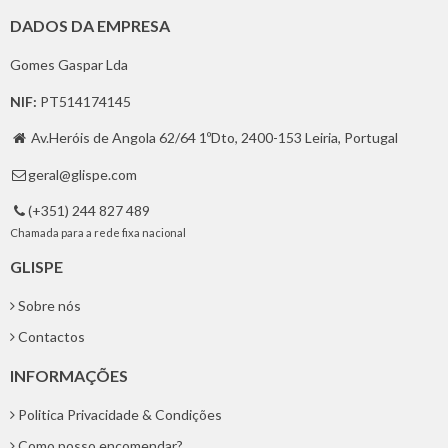
DADOS DA EMPRESA
Gomes Gaspar Lda
NIF:
PT514174145
Av.Heróis de Angola 62/64 1ºDto, 2400-153 Leiria, Portugal

geral@glispe.com

(+351) 244 827 489

Chamada para a rede fixa nacional
GLISPE
Sobre nós
Contactos
INFORMAÇÕES
Politica Privacidade & Condições
Como posso encomendar?