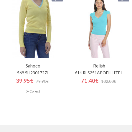
Sahoco
Relish
569 SH2301727L
614 RLS251APOFILLITE L
39.95€
71.40€
79.90€
102.00€
(+ Cores)