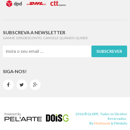
SUBSCREVA A NEWSLETTER
GANHE 10% DESCONTO. CANCELE QUANDO QUISER.
SUBSCREVER
SIGA-NOS!



2016 © GLISPE. Todos os Direitos
Reservados.
By
Mediaweb
&
Pêndulo