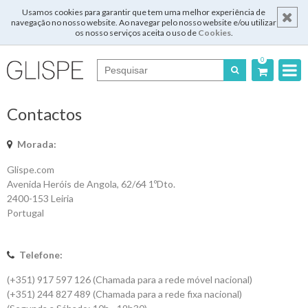
Usamos cookies para garantir que tem uma melhor experiência de
navegação no nosso website. Ao navegar pelo nosso website e/ou utilizar
os nosso serviços aceita o uso de
Cookies
.
0
Português
Contactos
English
Morada:
Español
Glispe.com
Avenida Heróis de Angola, 62/64 1ºDto.
Français
2400-153 Leiria
Portugal
Login
Telefone:
(+351) 917 597 126 (Chamada para a rede móvel nacional)
(+351) 244 827 489 (Chamada para a rede fixa nacional)
Registar