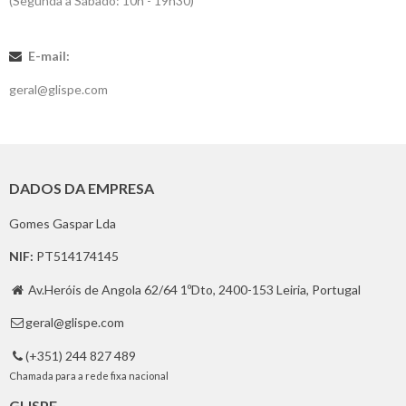
(Segunda a Sábado: 10h - 19h30)
Carrinho
de
E-mail:
compras
geral@glispe.com
Glispe
Mulher
DADOS DA EMPRESA
Homem
Gomes Gaspar Lda
Marcas
NIF:
PT514174145
Outlet
Av.Heróis de Angola 62/64 1ºDto, 2400-153 Leiria, Portugal

geral@glispe.com

Facebook
(+351) 244 827 489

Chamada para a rede fixa nacional
Sobre
GLISPE
nós