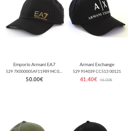
Carrinho
de
compras
Glispe
Mulher
Emporio Armani EA7
Armani Exchange
Homem
529 7X000005AF11989 MC021
529 954039 CC513 00121
Marcas
50.00€
41.40€
46.00€
Outlet
Facebook
Sobre
nós