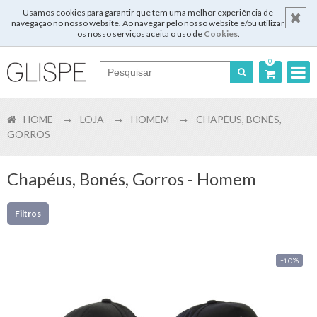
Usamos cookies para garantir que tem uma melhor experiência de
navegação no nosso website. Ao navegar pelo nosso website e/ou utilizar
os nosso serviços aceita o uso de
Cookies
.
0
Português
HOME
LOJA
HOMEM
CHAPÉUS, BONÉS,
English
GORROS
Español
Chapéus, Bonés, Gorros - Homem
Français
Filtros
Login
-10%
Registar