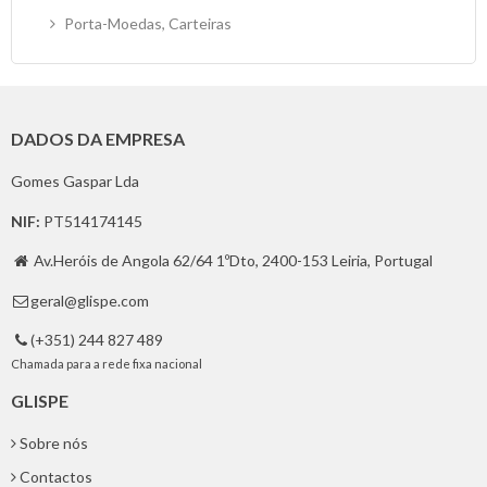
Porta-Moedas, Carteiras
DADOS DA EMPRESA
Gomes Gaspar Lda
NIF:
PT514174145
Av.Heróis de Angola 62/64 1ºDto, 2400-153 Leiria, Portugal

geral@glispe.com

(+351) 244 827 489

Chamada para a rede fixa nacional
GLISPE
Sobre nós
Contactos