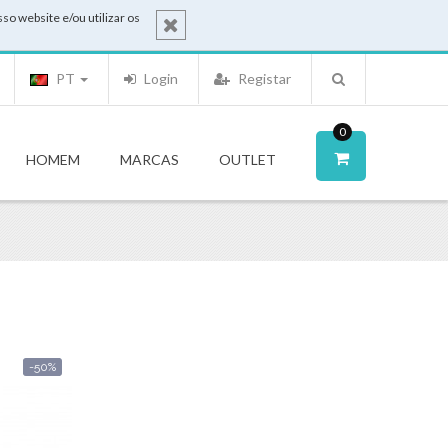
o website e/ou utilizar os
PT
Login
Registar
0
HOMEM
MARCAS
OUTLET
-50%