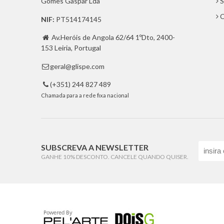
Gomes Gaspar Lda
S
C
NIF:
PT514174145
Av.Heróis de Angola 62/64 1ºDto, 2400-

153 Leiria, Portugal
geral@glispe.com

(+351) 244 827 489

Chamada para a rede fixa nacional
SUBSCREVA A NEWSLETTER
GANHE 10% DESCONTO. CANCELE QUANDO QUISER.