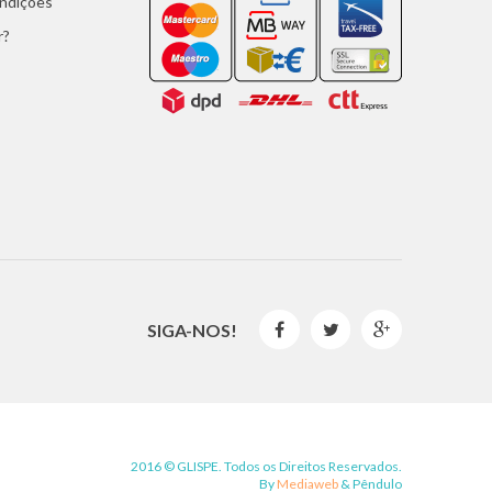
ondições
r?
SIGA-NOS!



2016 © GLISPE. Todos os Direitos Reservados.
By
Mediaweb
&
Pêndulo