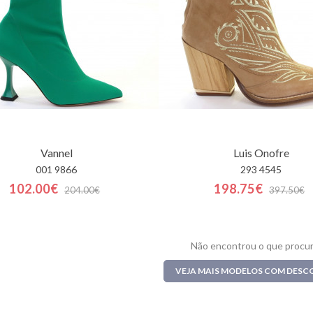
Vannel
Luis Onofre
001 9866
293 4545
102.00€
198.75€
204.00€
397.50€
Não encontrou o que procu
VEJA MAIS MODELOS COM DES