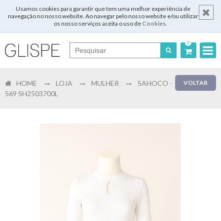
Usamos cookies para garantir que tem uma melhor experiência de
navegação no nosso website. Ao navegar pelo nosso website e/ou utilizar
os nosso serviços aceita o uso de
Cookies
.
0
Português
HOME
LOJA
MULHER
SAHOCO -
VOLTAR
English
569 SH2503700L
Español
Français
Login
Registar