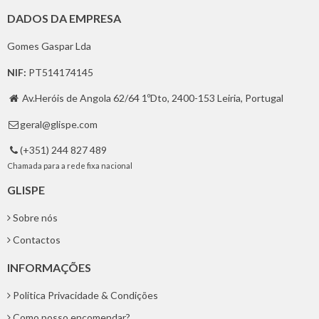
DADOS DA EMPRESA
Gomes Gaspar Lda
NIF:
PT514174145
Av.Heróis de Angola 62/64 1ºDto, 2400-153 Leiria, Portugal

geral@glispe.com

(+351) 244 827 489

Chamada para a rede fixa nacional
GLISPE
Sobre nós
Contactos
INFORMAÇÕES
Politica Privacidade & Condições
Como posso encomendar?