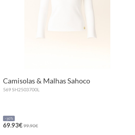
Carrinho
de
compras
Glispe
Mulher
Homem
Camisolas & Malhas Sahoco
Marcas
569 SH2503700L
Outlet
Facebook
-30%
69.93€
99.90€
Sobre
nós