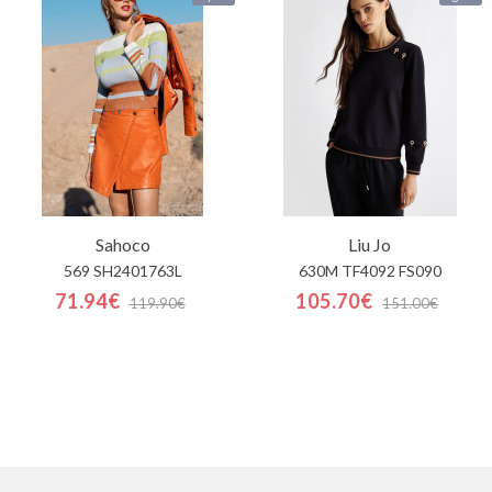
Sahoco
Liu Jo
569 SH2401763L
630M TF4092 FS090
71.94€
105.70€
119.90€
151.00€