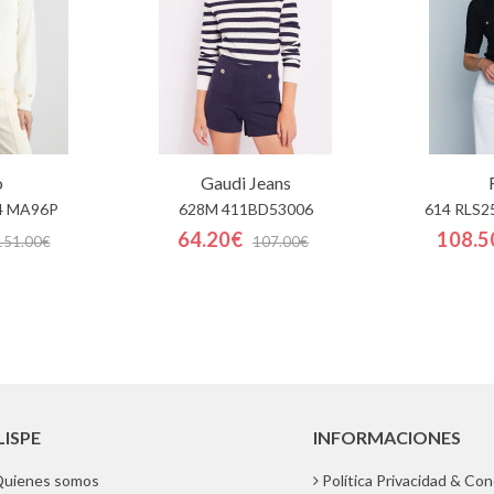
o
Gaudi Jeans
4 MA96P
628M 411BD53006
614 RLS
64.20€
108.5
151.00€
107.00€
LISPE
INFORMACIONES
uienes somos
Política Privacidad & Co