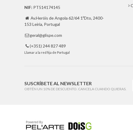
C
NIF:
PT514174145
Av.Heróis de Angola 62/64 1ºDto, 2400-

153 Leiria, Portugal
geral@glispe.com

(+351) 244 827 489

Llamar a la red fija de Portugal
SUSCRÍBETE AL NEWSLETTER
OBTÉN UN 10% DE DESCUENTO. CANCELA CUANDO QUIERAS.