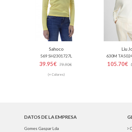
Sahoco
Liu J
569 SH2301727L
630M TA502
39.95€
105.70€
79.90€
(+ Colores)
DATOS DE LA EMPRESA
G
Gomes Gaspar Lda
Q