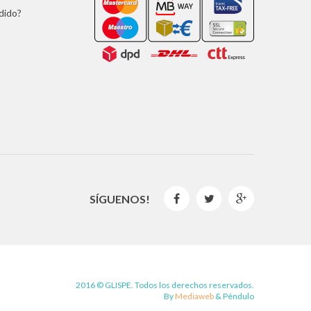
dido?
SÍGUENOS!



2016 © GLISPE. Todos los derechos reservados.
By
Mediaweb
&
Pêndulo