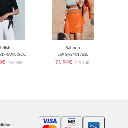
Relish
Sahoco
251FRANCISCO
569 SH2401763L
0€
71.94€
155.00€
119.90€
ndiciones