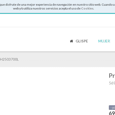
que disfrute de una mejor experiencia de navegación en nuestro sitio web. Cuando u
web y/o utiliza nuestros servicios acepta el uso de
Cookies
.
GLISPE
MUJER
SH2503700L
Pr
56
-3
69