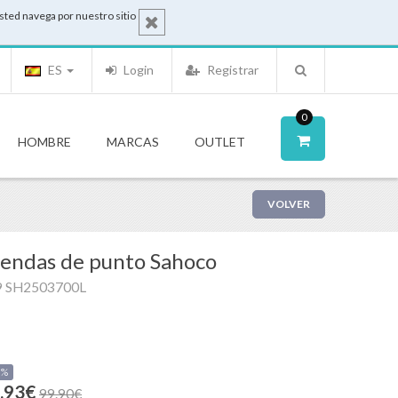
sted navega por nuestro sitio
ES
Login
Registrar
0
HOMBRE
MARCAS
OUTLET
VOLVER
endas de punto Sahoco
9 SH2503700L
0%
.93€
99.90€