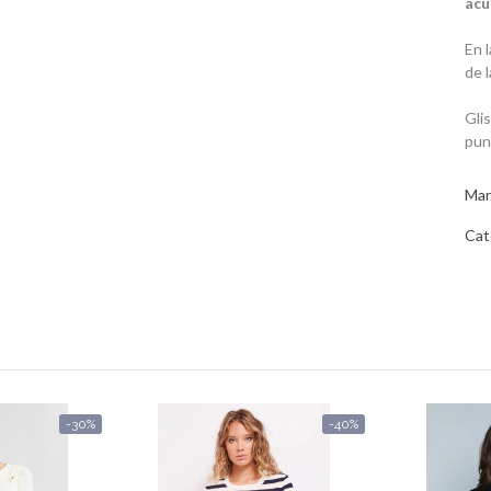
acu
En 
de 
Gli
pun
Mar
Cat
-30%
-40%