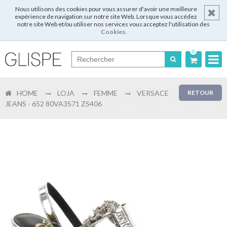
Nous utilisons des cookies pour vous assurer d'avoir une meilleure
expérience de navigation sur notre site Web. Lorsque vous accédez
notre site Web et/ou utiliser nos services vous acceptez l'utilisation des
Cookies
.
0
Português
HOME
LOJA
FEMME
VERSACE
RETOUR
English
JEANS - 652 80VA3S71 ZS406
Español
Français
Login
Enregistrer