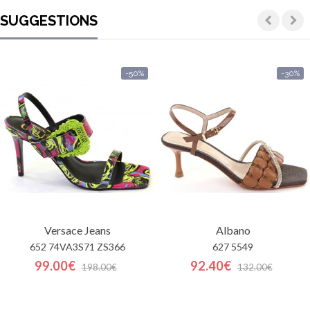
SUGGESTIONS
-50%
-30%
Versace Jeans
Albano
652 74VA3S71 ZS366
627 5549
99.00€
92.40€
198.00€
132.00€