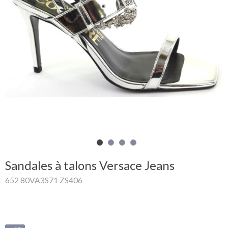
Mon
panier
Glispe
Femme
Homme
Marques
Outlet
Sandales à talons Versace Jeans
652 80VA3S71 ZS406
Facebook
Qui