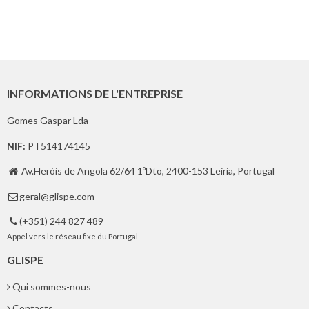
INFORMATIONS DE L'ENTREPRISE
Gomes Gaspar Lda
NIF:
PT514174145
Av.Heróis de Angola 62/64 1ºDto, 2400-153 Leiria, Portugal

geral@glispe.com

(+351) 244 827 489

Appel vers le réseau fixe du Portugal
GLISPE
Qui sommes-nous
Contacts