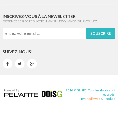
INSCRIVEZ-VOUS À LA NEWSLETTER
OBTENEZ 10% DE RÉDUCTION. ANNULEZ QUAND VOUS VOULEZ.
SOUSCRIRE
SUIVEZ-NOUS!



2016 © GLISPE. Tous les droits sont
réservés.
By
Mediaweb
&
Pêndulo