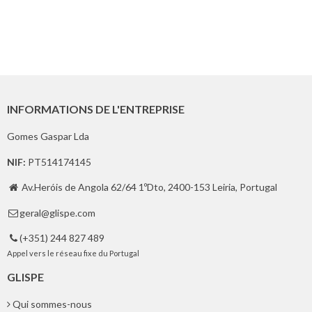
INFORMATIONS DE L'ENTREPRISE
Gomes Gaspar Lda
NIF:
PT514174145
Av.Heróis de Angola 62/64 1ºDto, 2400-153 Leiria, Portugal

geral@glispe.com

(+351) 244 827 489

Appel vers le réseau fixe du Portugal
GLISPE
Qui sommes-nous