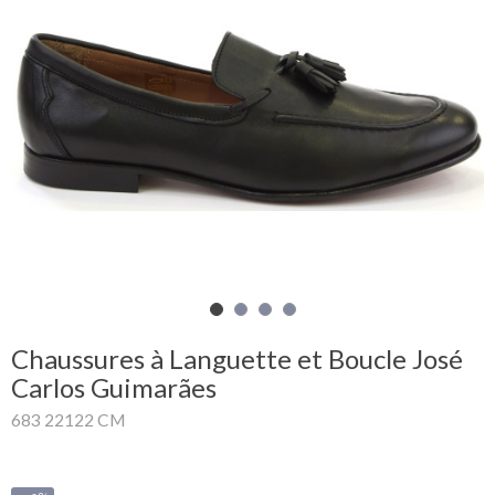
Mon
panier
Glispe
Femme
Homme
Marques
Outlet
Chaussures à Languette et Boucle José
Carlos Guimarães
683 22122 CM
Facebook
Qui