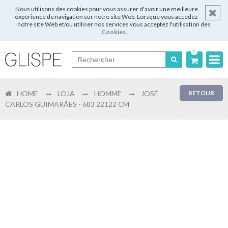
Nous utilisons des cookies pour vous assurer d'avoir une meilleure
expérience de navigation sur notre site Web. Lorsque vous accédez
notre site Web et/ou utiliser nos services vous acceptez l'utilisation des
Cookies
.
0
Português
HOME
LOJA
HOMME
JOSÉ
RETOUR
English
CARLOS GUIMARÃES - 683 22122 CM
Español
Français
Login
Enregistrer