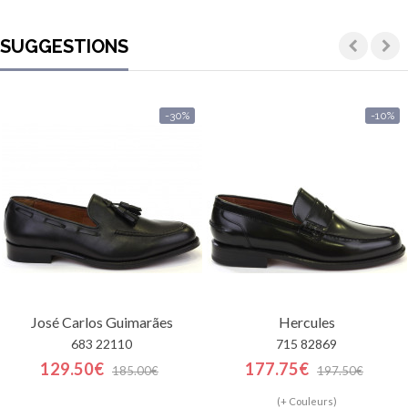
SUGGESTIONS
-30%
-10%
José Carlos Guimarães
Hercules
683 22110
715 82869
129.50€
177.75€
185.00€
197.50€
(+ Couleurs)