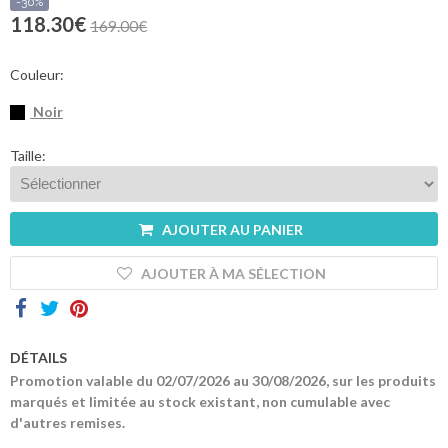
sommes-
-30%
nous
118.30€
169.00€
Contacts
Couleur:
Noir
Taille:
AJOUTER AU PANIER
AJOUTER À MA SÉLECTION
DÉTAILS
Promotion valable du 02/07/2026 au 30/08/2026, sur les produits
marqués et limitée au stock existant, non cumulable avec
d'autres remises.