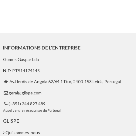
INFORMATIONS DE L'ENTREPRISE
Gomes Gaspar Lda
NIF:
PT514174145
Av.Heróis de Angola 62/64 1ºDto, 2400-153 Leiria, Portugal

geral@glispe.com

(+351) 244 827 489

Appel vers le réseau fixe du Portugal
GLISPE
Qui sommes-nous