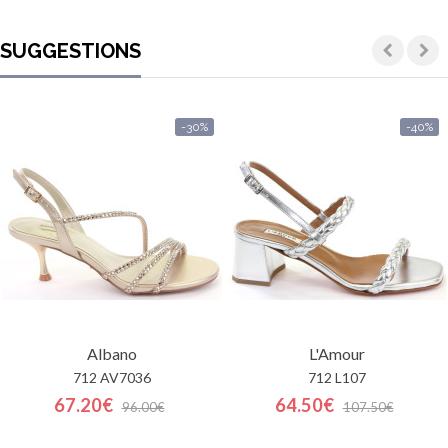
SUGGESTIONS
-30%
-40%
Albano
L'Amour
712 AV7036
712 L107
67.20€
64.50€
96.00€
107.50€