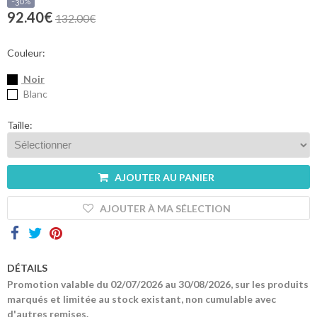
sommes-
-30%
nous
92.40€
132.00€
Contacts
Couleur:
Noir
Blanc
Taille:
AJOUTER AU PANIER
AJOUTER À MA SÉLECTION
DÉTAILS
Promotion valable du 02/07/2026 au 30/08/2026, sur les produits
marqués et limitée au stock existant, non cumulable avec
d'autres remises.