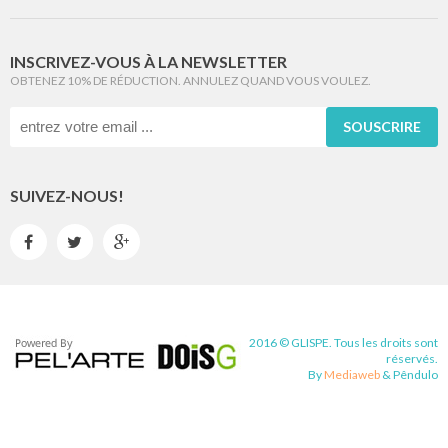
INSCRIVEZ-VOUS À LA NEWSLETTER
OBTENEZ 10% DE RÉDUCTION. ANNULEZ QUAND VOUS VOULEZ.
SOUSCRIRE
SUIVEZ-NOUS!



2016 © GLISPE. Tous les droits sont
réservés.
By
Mediaweb
&
Pêndulo