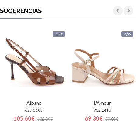
SUGERENCIAS
-20%
-30%
Albano
L'Amour
627 5605
712 L413
105.60€
69.30€
132.00€
99.00€