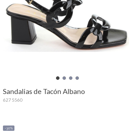
Mi
cesta
Glispe
Mujer
Hombre
Marcas
Outlet
Sandalias de Tacón Albano
627 5560
Facebook
Quienes
somos
-30%