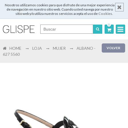
Nosotros utilizamos cookies para que disfrute de una mejor experiencia
de navegación en nuestro sitio web. Cuando usted navega por nuestro
sitio web y/o utiliza nuestros servicios acepta el uso de
Cookies
.
0
Português
HOME
LOJA
MUJER
ALBANO -
VOLVER
English
627 5560
Español
Français
Login
Registrar