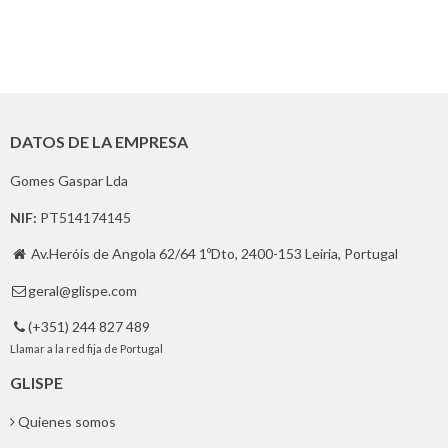
DATOS DE LA EMPRESA
Gomes Gaspar Lda
NIF:
PT514174145
Av.Heróis de Angola 62/64 1ºDto, 2400-153 Leiria, Portugal

geral@glispe.com

(+351) 244 827 489

Llamar a la red fija de Portugal
GLISPE
Quienes somos