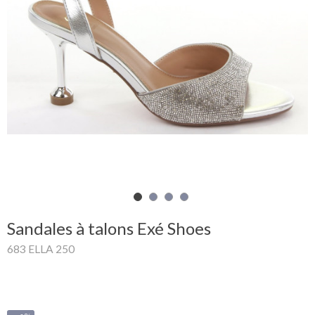
Mon
panier
Glispe
Femme
Homme
Marques
Outlet
Sandales à talons Exé Shoes
683 ELLA 250
Facebook
Qui