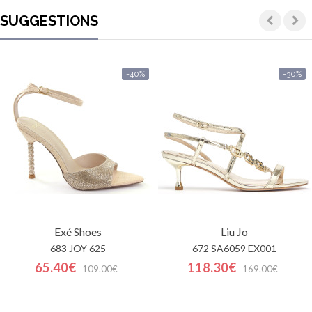
SUGGESTIONS
-40%
-30%
Exé Shoes
Liu Jo
683 JOY 625
672 SA6059 EX001
65.40€
118.30€
109.00€
169.00€