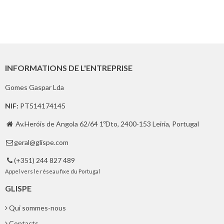
INFORMATIONS DE L'ENTREPRISE
Gomes Gaspar Lda
NIF:
PT514174145
Av.Heróis de Angola 62/64 1ºDto, 2400-153 Leiria, Portugal

geral@glispe.com

(+351) 244 827 489

Appel vers le réseau fixe du Portugal
GLISPE
Qui sommes-nous
Contacts