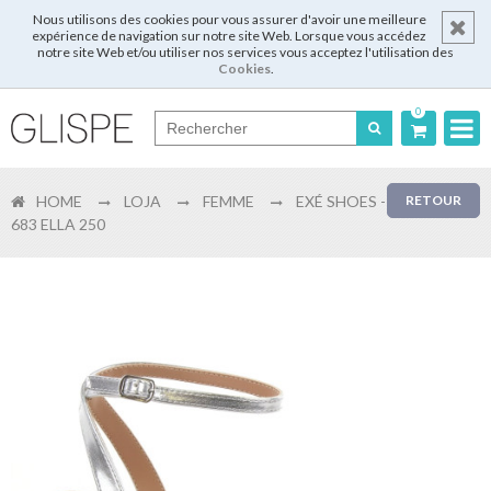
Nous utilisons des cookies pour vous assurer d'avoir une meilleure
expérience de navigation sur notre site Web. Lorsque vous accédez
notre site Web et/ou utiliser nos services vous acceptez l'utilisation des
Cookies
.
0
Português
HOME
LOJA
FEMME
EXÉ SHOES -
RETOUR
English
683 ELLA 250
Español
Français
Login
Enregistrer