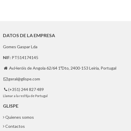
DATOS DE LA EMPRESA
Gomes Gaspar Lda
NIF:
PT514174145
Av.Heróis de Angola 62/64 1ºDto, 2400-153 Leiria, Portugal

geral@glispe.com

(+351) 244 827 489

Llamar a la red fija de Portugal
GLISPE
Quienes somos
Contactos