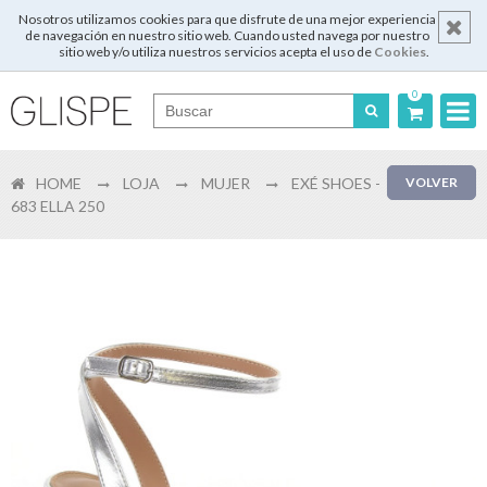
Nosotros utilizamos cookies para que disfrute de una mejor experiencia
de navegación en nuestro sitio web. Cuando usted navega por nuestro
sitio web y/o utiliza nuestros servicios acepta el uso de
Cookies
.
0
Português
HOME
LOJA
MUJER
EXÉ SHOES -
VOLVER
English
683 ELLA 250
Español
Français
Login
Registrar