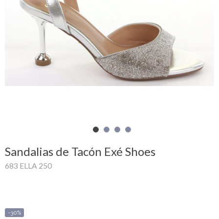
Mi
cesta
Glispe
Mujer
Hombre
Marcas
Outlet
Sandalias de Tacón Exé Shoes
683 ELLA 250
Facebook
Quienes
somos
-30%