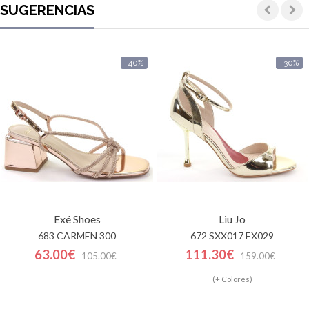
SUGERENCIAS
-40%
-30%
Exé Shoes
Liu Jo
683 CARMEN 300
672 SXX017 EX029
63.00€
111.30€
105.00€
159.00€
(+ Colores)