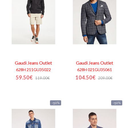
Carrinho
de
compras
Glispe
Mulher
Gaudi Jeans
Outlet
Gaudi Jeans
Outlet
Homem
628H 211GU35022
628H 021GU35061
Marcas
59.50€
104.50€
119.00€
209.00€
Outlet
-50%
-50%
Facebook
Sobre
nós