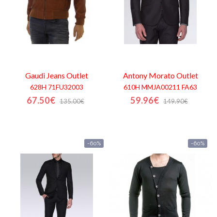
Gaudi Jeans
Outlet
Antony Morato
Outlet
628H 71FU32003
610H MMJA00211 FA63
67.50€
59.96€
135.00€
149.90€
-60%
-60%