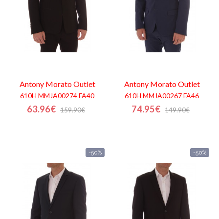
Antony Morato
Outlet
Antony Morato
Outlet
610H MMJA00274 FA40
610H MMJA00267 FA46
63.96€
74.95€
159.90€
149.90€
-50%
-50%