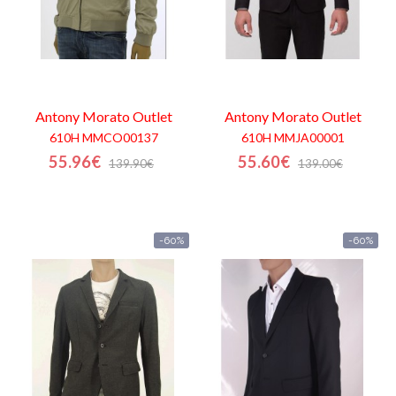
Antony Morato
Outlet
Antony Morato
Outlet
610H MMCO00137
610H MMJA00001
55.96€
55.60€
139.90€
139.00€
-60%
-60%