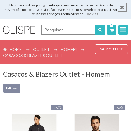
Usamos cookies para garantir que tem uma melhor experiência de
navegação no nosso website. Ao navegar pelo nosso website e/ou utilizar
os nosso serviços aceita o uso de
Cookies
.
0
Português
HOME
OUTLET
HOMEM
SAIR OUTLET
English
CASACOS & BLAZERS OUTLET
Español
Casacos & Blazers Outlet - Homem
Français
Filtros
Login
-50%
-50%
Registar