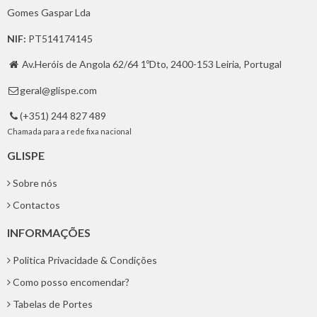
Gomes Gaspar Lda
NIF:
PT514174145
Av.Heróis de Angola 62/64 1ºDto, 2400-153 Leiria, Portugal

geral@glispe.com

(+351) 244 827 489

Chamada para a rede fixa nacional
GLISPE
Sobre nós
Contactos
INFORMAÇÕES
Politica Privacidade & Condições
Como posso encomendar?
Tabelas de Portes