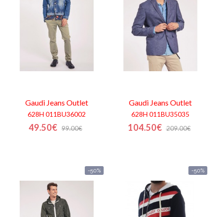
Contactos
Gaudi Jeans
Outlet
Gaudi Jeans
Outlet
628H 011BU36002
628H 011BU35035
49.50€
104.50€
99.00€
209.00€
-50%
-50%