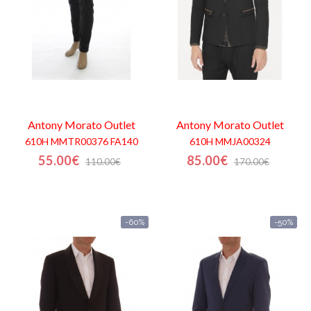
Antony Morato
Outlet
Antony Morato
Outlet
610H MMTR00376 FA140
610H MMJA00324
55.00€
85.00€
110.00€
170.00€
-60%
-50%