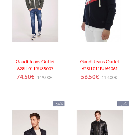
Gaudi Jeans
Outlet
Gaudi Jeans
Outlet
628H 011BU35007
628H 011BU64061
74.50€
56.50€
149.00€
113.00€
-50%
-50%