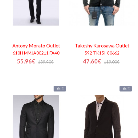
Antony Morato
Outlet
Takeshy Kurosawa
Outlet
610H MMJA00211 FA40
592 TK15I-80662
55.96€
47.60€
139.90€
119.00€
-60%
-60%