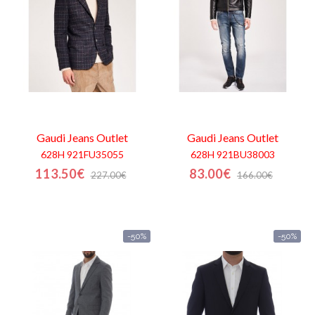
Gaudi Jeans
Outlet
Gaudi Jeans
Outlet
628H 921FU35055
628H 921BU38003
113.50€
83.00€
227.00€
166.00€
-50%
-50%