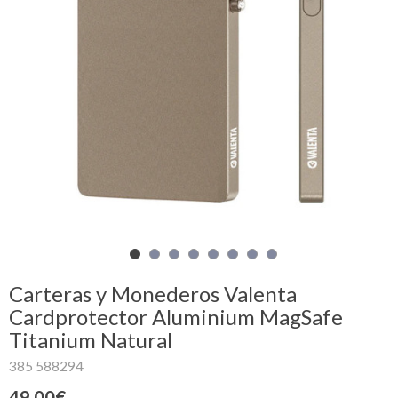
Mi
cesta
Glispe
Mujer
Hombre
Marcas
Outlet
Carteras y Monederos Valenta
Cardprotector Aluminium MagSafe
Titanium Natural
Facebook
385 588294
Quienes
somos
49.00€