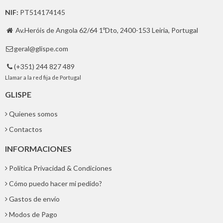
NIF:
PT514174145
Av.Heróis de Angola 62/64 1ºDto, 2400-153 Leiria, Portugal

geral@glispe.com

(+351) 244 827 489

Llamar a la red fija de Portugal
GLISPE
Quienes somos
Contactos
INFORMACIONES
Política Privacidad & Condiciones
Cómo puedo hacer mi pedido?
Gastos de envío
Modos de Pago