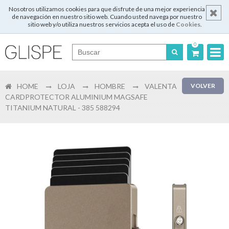
Nosotros utilizamos cookies para que disfrute de una mejor experiencia
de navegación en nuestro sitio web. Cuando usted navega por nuestro
sitio web y/o utiliza nuestros servicios acepta el uso de
Cookies
.
0
Português
HOME
LOJA
HOMBRE
VALENTA
VOLVER
English
CARDPROTECTOR ALUMINIUM MAGSAFE
TITANIUM NATURAL - 385 588294
Español
Français
Login
Registrar