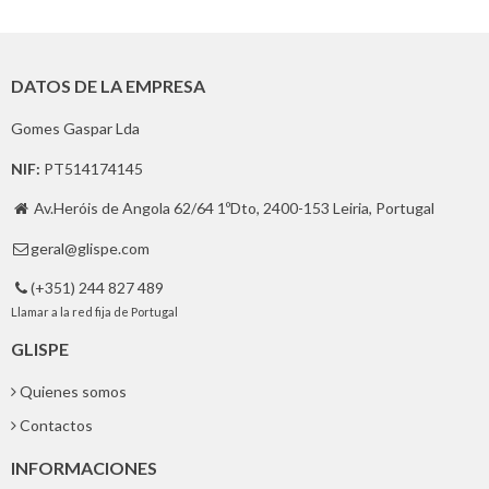
DATOS DE LA EMPRESA
Gomes Gaspar Lda
NIF:
PT514174145
Av.Heróis de Angola 62/64 1ºDto, 2400-153 Leiria, Portugal

geral@glispe.com

(+351) 244 827 489

Llamar a la red fija de Portugal
GLISPE
Quienes somos
Contactos
INFORMACIONES