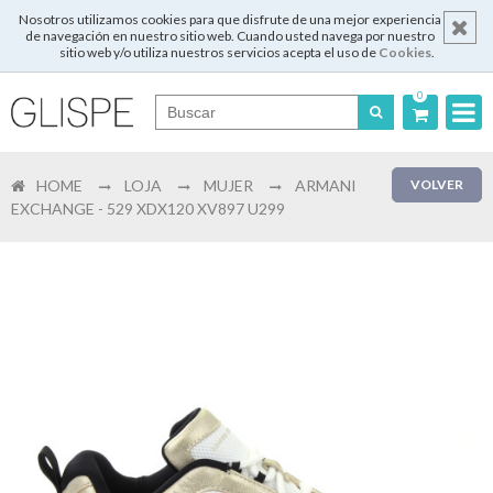
Nosotros utilizamos cookies para que disfrute de una mejor experiencia
de navegación en nuestro sitio web. Cuando usted navega por nuestro
sitio web y/o utiliza nuestros servicios acepta el uso de
Cookies
.
0
Português
HOME
LOJA
MUJER
ARMANI
VOLVER
English
EXCHANGE - 529 XDX120 XV897 U299
Español
Français
Login
Registrar