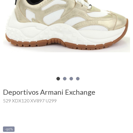
Mi
cesta
Glispe
Mujer
Hombre
Marcas
Outlet
Deportivos Armani Exchange
529 XDX120 XV897 U299
Facebook
Quienes
somos
-50%