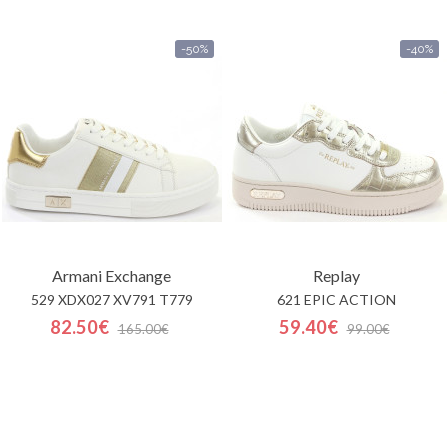
-50%
-40%
Armani Exchange
Replay
529 XDX027 XV791 T779
621 EPIC ACTION
82.50€
59.40€
165.00€
99.00€