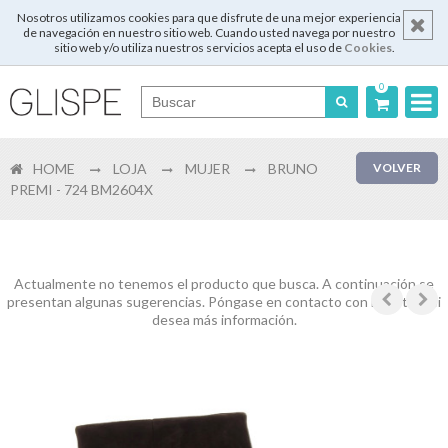
Nosotros utilizamos cookies para que disfrute de una mejor experiencia
de navegación en nuestro sitio web. Cuando usted navega por nuestro
sitio web y/o utiliza nuestros servicios acepta el uso de
Cookies
.
0
Português
HOME
LOJA
MUJER
BRUNO
VOLVER
English
PREMI - 724 BM2604X
Español
Français
Actualmente no tenemos el producto que busca. A continuación se
presentan algunas sugerencias. Póngase en contacto con nosotros si
desea más información.
Login
Registrar