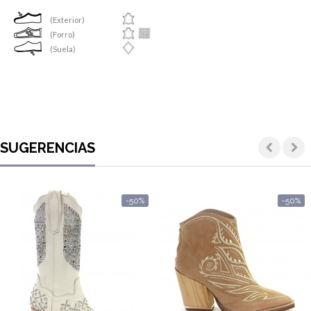
(Exterior)
(Forro)
(Suela)
SUGERENCIAS
-50%
-50%