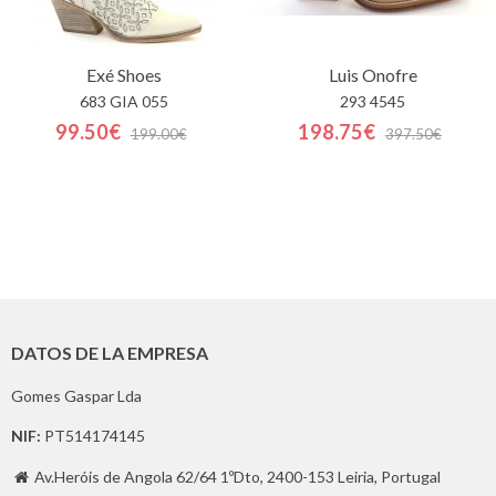
Exé Shoes
Luis Onofre
683 GIA 055
293 4545
99.50€
198.75€
199.00€
397.50€
DATOS DE LA EMPRESA
Gomes Gaspar Lda
NIF:
PT514174145
Av.Heróis de Angola 62/64 1ºDto, 2400-153 Leiria, Portugal
