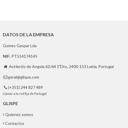
DATOS DE LA EMPRESA
Gomes Gaspar Lda
NIF:
PT514174145
Av.Heróis de Angola 62/64 1ºDto, 2400-153 Leiria, Portugal

geral@glispe.com

(+351) 244 827 489

Llamar a la red fija de Portugal
GLISPE
Quienes somos
Contactos