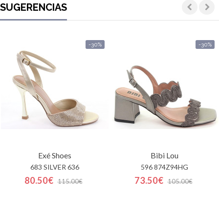
SUGERENCIAS
-30%
-30%
Exé Shoes
Bibi Lou
683 SILVER 636
596 874Z94HG
80.50€
73.50€
115.00€
105.00€