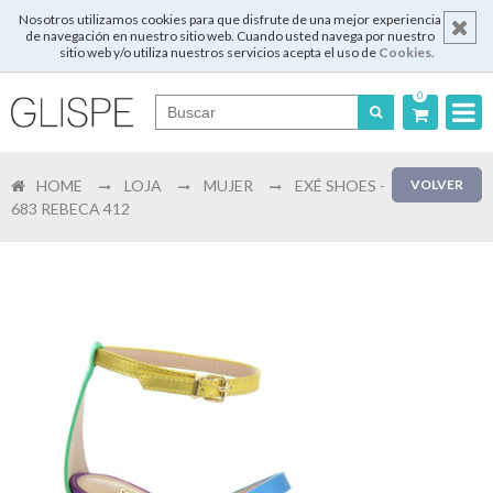
Nosotros utilizamos cookies para que disfrute de una mejor experiencia
de navegación en nuestro sitio web. Cuando usted navega por nuestro
sitio web y/o utiliza nuestros servicios acepta el uso de
Cookies
.
0
Português
HOME
LOJA
MUJER
EXÉ SHOES -
VOLVER
English
683 REBECA 412
Español
Français
Login
Registrar