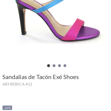
Mi
cesta
Glispe
Mujer
Hombre
Marcas
Outlet
Sandalias de Tacón Exé Shoes
683 REBECA 412
Facebook
Quienes
somos
-40%