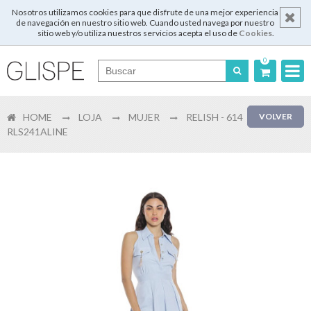
Nosotros utilizamos cookies para que disfrute de una mejor experiencia
de navegación en nuestro sitio web. Cuando usted navega por nuestro
sitio web y/o utiliza nuestros servicios acepta el uso de
Cookies
.
0
Português
HOME
LOJA
MUJER
RELISH - 614
VOLVER
English
RLS241ALINE
Español
Français
Login
Registrar