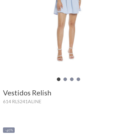
Mi
cesta
Glispe
Mujer
Hombre
Marcas
Outlet
Vestidos Relish
614 RLS241ALINE
Facebook
Quienes
somos
-40%