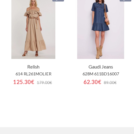
Relish
Gaudi Jeans
614 RL261MOLIER
628M 611BD16007
125.30€
62.30€
179.00€
89.00€