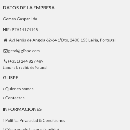
DATOS DE LA EMPRESA
Gomes Gaspar Lda
NIF:
PT514174145
Av.Heróis de Angola 62/64 1ºDto, 2400-153 Leiria, Portugal

geral@glispe.com

(+351) 244 827 489

Llamar a la red fija de Portugal
GLISPE
Quienes somos
Contactos
INFORMACIONES
Política Privacidad & Condiciones
Cómo puedo hacer mi pedido?