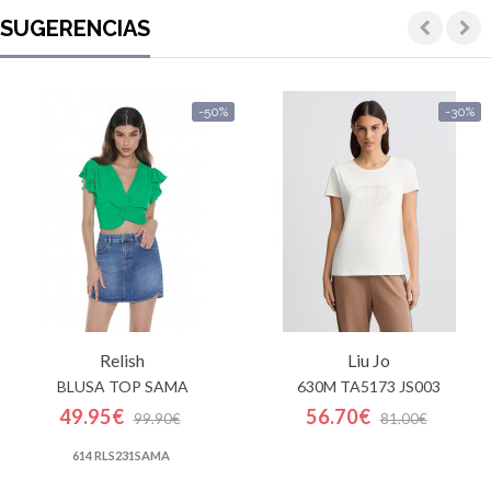
SUGERENCIAS
-50%
-30%
Relish
Liu Jo
BLUSA TOP SAMA
630M TA5173 JS003
49.95€
56.70€
99.90€
81.00€
614 RLS231SAMA