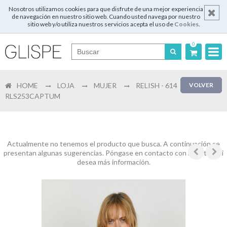
Nosotros utilizamos cookies para que disfrute de una mejor experiencia
de navegación en nuestro sitio web. Cuando usted navega por nuestro
sitio web y/o utiliza nuestros servicios acepta el uso de
Cookies
.
0
Português
HOME
LOJA
MUJER
RELISH - 614
VOLVER
English
RLS253CAPTUM
Español
Français
Actualmente no tenemos el producto que busca. A continuación se
presentan algunas sugerencias. Póngase en contacto con nosotros si
desea más información.
Login
Registrar