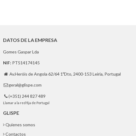
DATOS DE LA EMPRESA
Gomes Gaspar Lda
NIF:
PT514174145
Av.Heróis de Angola 62/64 1ºDto, 2400-153 Leiria, Portugal

geral@glispe.com

(+351) 244 827 489

Llamar a la red fija de Portugal
GLISPE
Quienes somos
Contactos