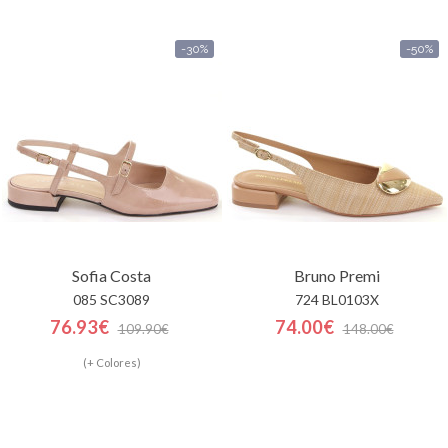
-30%
-50%
Sofia Costa
Bruno Premi
085 SC3089
724 BL0103X
76.93€
74.00€
109.90€
148.00€
(+ Colores)