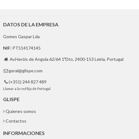
DATOS DE LA EMPRESA
Gomes Gaspar Lda
NIF:
PT514174145
Av.Heróis de Angola 62/64 1ºDto, 2400-153 Leiria, Portugal

geral@glispe.com

(+351) 244 827 489

Llamar a la red fija de Portugal
GLISPE
Quienes somos
Contactos
INFORMACIONES