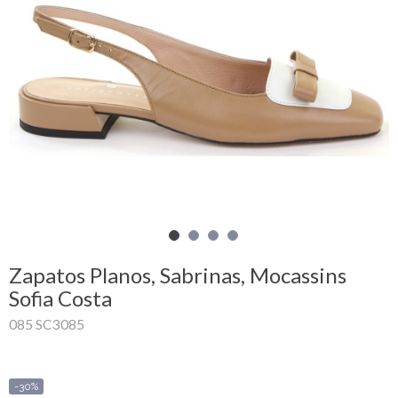
Mi
cesta
Glispe
Mujer
Hombre
Marcas
Outlet
Zapatos Planos, Sabrinas, Mocassins
Sofia Costa
085 SC3085
Facebook
Quienes
somos
-30%