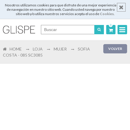
Nosotros utilizamos cookies para que disfrute de una mejor experiencia
de navegación en nuestro sitio web. Cuando usted navega por nuestro
sitio web y/o utiliza nuestros servicios acepta el uso de
Cookies
.
0
Português
HOME
LOJA
MUJER
SOFIA
VOLVER
English
COSTA - 085 SC3085
Español
Français
Login
Registrar