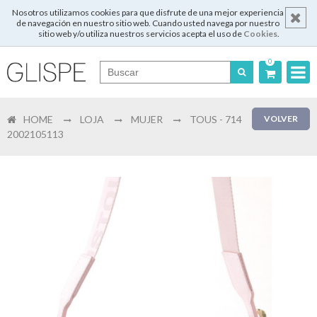
Nosotros utilizamos cookies para que disfrute de una mejor experiencia
de navegación en nuestro sitio web. Cuando usted navega por nuestro
sitio web y/o utiliza nuestros servicios acepta el uso de
Cookies
.
0
Português
HOME
LOJA
MUJER
TOUS - 714
VOLVER
English
2002105113
Español
Français
Login
Registrar