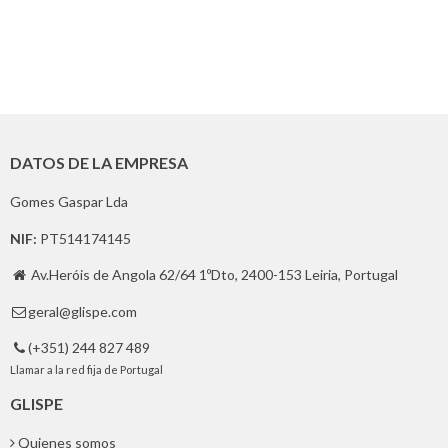
DATOS DE LA EMPRESA
Gomes Gaspar Lda
NIF:
PT514174145
Av.Heróis de Angola 62/64 1ºDto, 2400-153 Leiria, Portugal

geral@glispe.com

(+351) 244 827 489

Llamar a la red fija de Portugal
GLISPE
Quienes somos