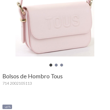
Mi
cesta
Glispe
Mujer
Hombre
Marcas
Outlet
Bolsos de Hombro Tous
714 2002105113
Facebook
Quienes
somos
-40%