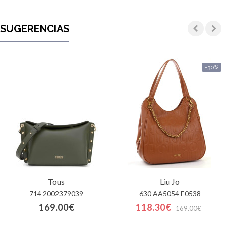
SUGERENCIAS
-30%
Tous
Liu Jo
714 2002379039
630 AA5054 E0538
169.00€
118.30€
169.00€