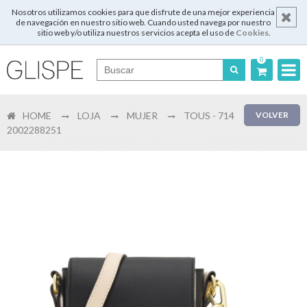
Nosotros utilizamos cookies para que disfrute de una mejor experiencia
de navegación en nuestro sitio web. Cuando usted navega por nuestro
sitio web y/o utiliza nuestros servicios acepta el uso de
Cookies
.
0
Português
HOME
LOJA
MUJER
TOUS - 714
VOLVER
English
2002288251
Español
Français
Login
Registrar