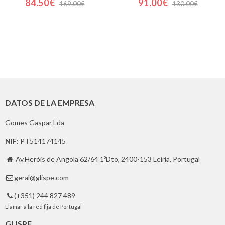
84.50€
91.00€
169.00€
130.00€
DATOS DE LA EMPRESA
Gomes Gaspar Lda
NIF:
PT514174145
Av.Heróis de Angola 62/64 1ºDto, 2400-153 Leiria, Portugal

geral@glispe.com

(+351) 244 827 489

Llamar a la red fija de Portugal
GLISPE