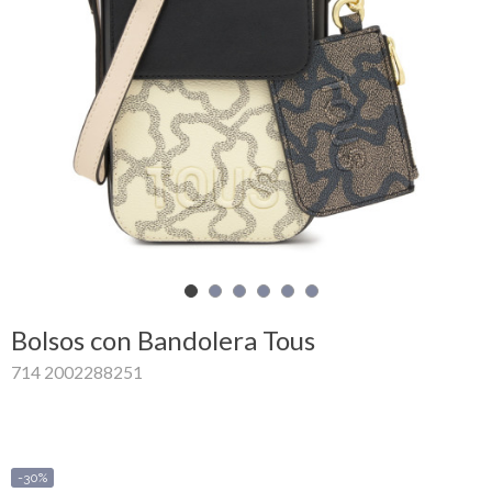
Mi
cesta
Glispe
Mujer
Hombre
Marcas
Outlet
Bolsos con Bandolera Tous
714 2002288251
Facebook
Quienes
somos
-30%