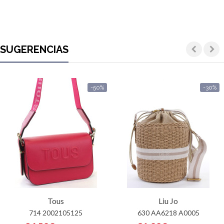
SUGERENCIAS
-50%
-30%
Tous
Liu Jo
714 2002105125
630 AA6218 A0005