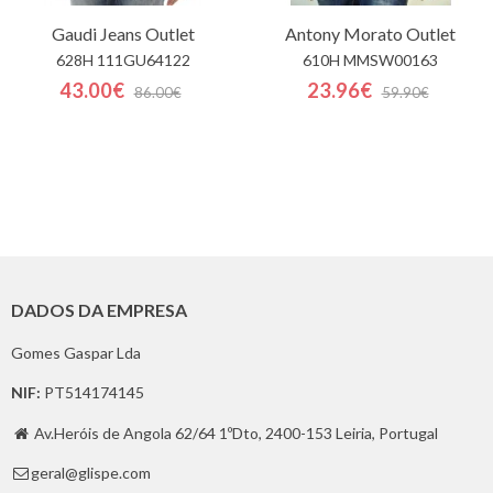
Gaudi Jeans
Outlet
Antony Morato
Outlet
628H 111GU64122
610H MMSW00163
43.00€
23.96€
86.00€
59.90€
DADOS DA EMPRESA
Gomes Gaspar Lda
NIF:
PT514174145
Av.Heróis de Angola 62/64 1ºDto, 2400-153 Leiria, Portugal

geral@glispe.com
