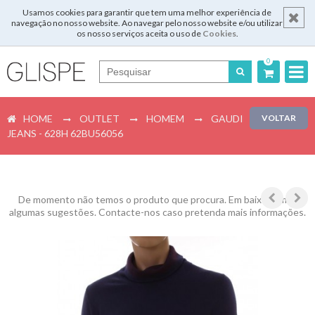
Usamos cookies para garantir que tem uma melhor experiência de
navegação no nosso website. Ao navegar pelo nosso website e/ou utilizar
os nosso serviços aceita o uso de
Cookies
.
0
Português
HOME
OUTLET
HOMEM
GAUDI
VOLTAR
English
JEANS - 628H 62BU56056
Español
Français
De momento não temos o produto que procura. Em baixo temos
algumas sugestões. Contacte-nos caso pretenda mais informações.
Login
Registar