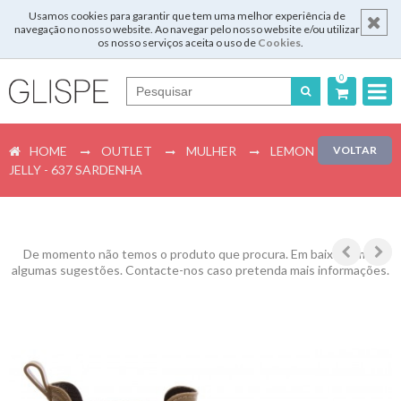
Usamos cookies para garantir que tem uma melhor experiência de
navegação no nosso website. Ao navegar pelo nosso website e/ou utilizar
os nosso serviços aceita o uso de
Cookies
.
0
Português
HOME
OUTLET
MULHER
LEMON
VOLTAR
English
JELLY - 637 SARDENHA
Español
Français
De momento não temos o produto que procura. Em baixo temos
algumas sugestões. Contacte-nos caso pretenda mais informações.
Login
Registar