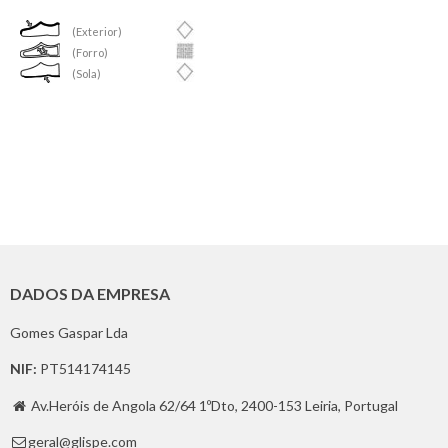
(Exterior)
(Forro)
(Sola)
DADOS DA EMPRESA
Gomes Gaspar Lda
NIF:
PT514174145
Av.Heróis de Angola 62/64 1ºDto, 2400-153 Leiria, Portugal

geral@glispe.com
