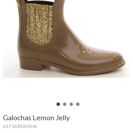
Carrinho
de
compras
Glispe
Mulher
Homem
Marcas
Outlet
Galochas Lemon Jelly
Facebook
637 SARDENHA
Sobre
nós