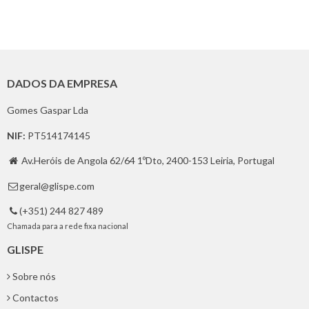
DADOS DA EMPRESA
Gomes Gaspar Lda
NIF:
PT514174145
Av.Heróis de Angola 62/64 1ºDto, 2400-153 Leiria, Portugal

geral@glispe.com

(+351) 244 827 489

Chamada para a rede fixa nacional
GLISPE
Sobre nós
Contactos