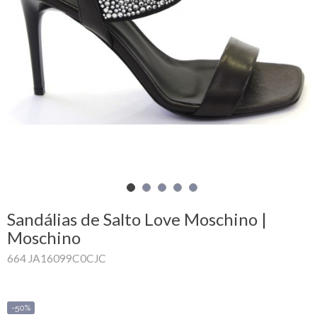
Carrinho
de
compras
Glispe
Mulher
Homem
Marcas
Sandálias de Salto Love Moschino |
Outlet
Moschino
664 JA16099C0CJC
Facebook
Sobre
-50%
nós