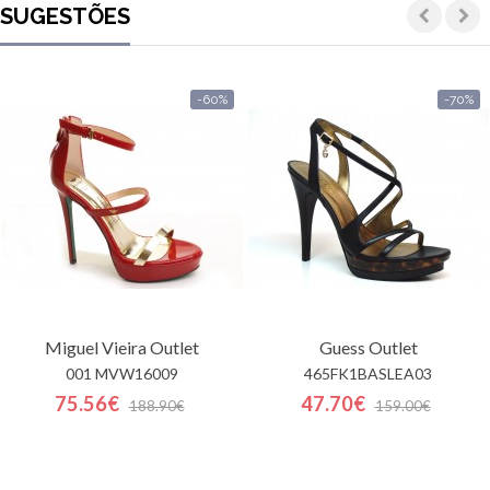
SUGESTÕES
-60%
-70%
Miguel Vieira
Outlet
Guess
Outlet
001 MVW16009
465FK1BASLEA03
75.56€
47.70€
188.90€
159.00€