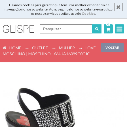
Usamos cookies para garantir que tem uma melhor experiência de
navegação no nosso website. Ao navegar pelo nosso website e/ou utilizar
os nosso serviços aceita o uso de
Cookies
.
0
Português
HOME
OUTLET
MULHER
LOVE
VOLTAR
English
MOSCHINO | MOSCHINO - 664 JA16099C0CJC
Español
Français
Login
Registar