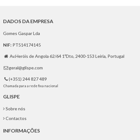
DADOS DA EMPRESA
Gomes Gaspar Lda
NIF:
PT514174145
Av.Heróis de Angola 62/64 1ºDto, 2400-153 Leiria, Portugal

geral@glispe.com

(+351) 244 827 489

Chamada para a rede fixa nacional
GLISPE
Sobre nós
Contactos
INFORMAÇÕES