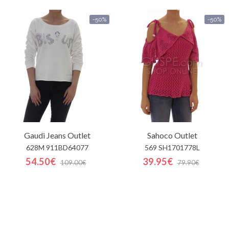
-50%
-50%
Gaudi Jeans
Outlet
Sahoco
Outlet
628M 911BD64077
569 SH1701778L
54.50€
39.95€
109.00€
79.90€