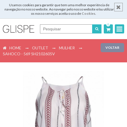
Usamos cookies para garantir que tem uma melhor experiência de
navegação no nosso website. Ao navegar pelo nosso website e/ou utilizar
os nosso serviços aceita o uso de
Cookies
.
0
Português
HOME
OUTLET
MULHER
VOLTAR
English
SAHOCO - 569 SH2102605V
Español
Français
Login
Registar