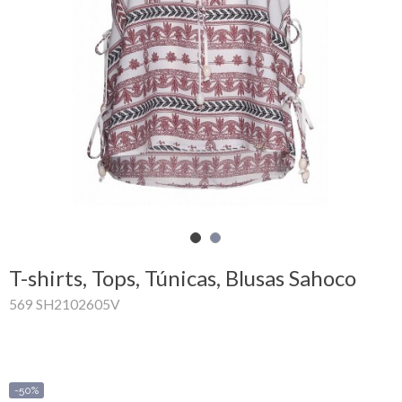
Carrinho
de
compras
Glispe
Mulher
Homem
Marcas
T-shirts, Tops, Túnicas, Blusas Sahoco
Outlet
569 SH2102605V
Facebook
Sobre
-50%
nós