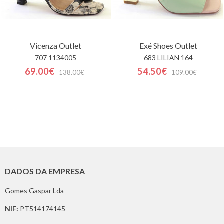
Vicenza
Outlet
Exé Shoes
Outlet
707 1134005
683 LILIAN 164
69.00€
54.50€
138.00€
109.00€
DADOS DA EMPRESA
Gomes Gaspar Lda
NIF:
PT514174145