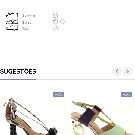
(Exterior)
(Forro)
(Sola)
SUGESTÕES
-50%
-50%