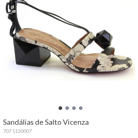
Carrinho
de
compras
Glispe
Mulher
Homem
Marcas
Outlet
Sandálias de Salto Vicenza
Facebook
707 1120007
Sobre
nós