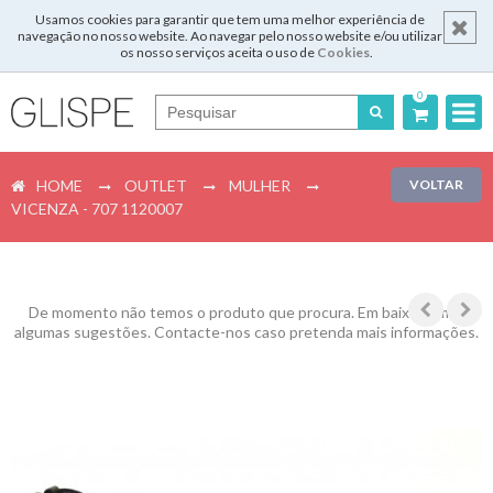
Usamos cookies para garantir que tem uma melhor experiência de
navegação no nosso website. Ao navegar pelo nosso website e/ou utilizar
os nosso serviços aceita o uso de
Cookies
.
0
Português
HOME
OUTLET
MULHER
VOLTAR
English
VICENZA - 707 1120007
Español
Français
De momento não temos o produto que procura. Em baixo temos
algumas sugestões. Contacte-nos caso pretenda mais informações.
Login
Registar