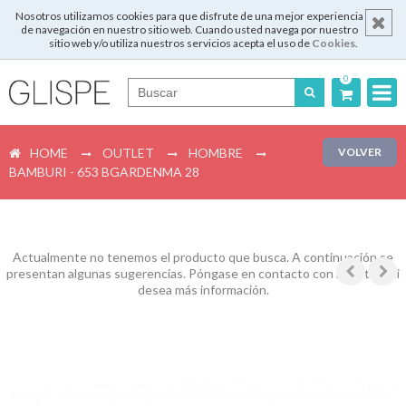
Nosotros utilizamos cookies para que disfrute de una mejor experiencia
de navegación en nuestro sitio web. Cuando usted navega por nuestro
sitio web y/o utiliza nuestros servicios acepta el uso de
Cookies
.
0
Português
HOME
OUTLET
HOMBRE
VOLVER
English
BAMBURI - 653 BGARDENMA 28
Español
Français
Actualmente no tenemos el producto que busca. A continuación se
presentan algunas sugerencias. Póngase en contacto con nosotros si
desea más información.
Login
Registrar