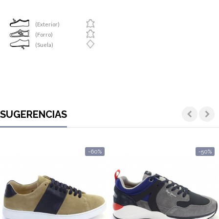
(Exterior)
(Forro)
(Suela)
SUGERENCIAS
-60%
-50%