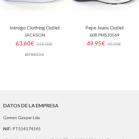
Inimigo Clothing
Outlet
Pepe Jeans
Outlet
JACKSON
608 PMS30569
63.60€
49.95€
159.00€
99.90€
647 ISN1114
DATOS DE LA EMPRESA
Gomes Gaspar Lda
NIF:
PT514174145