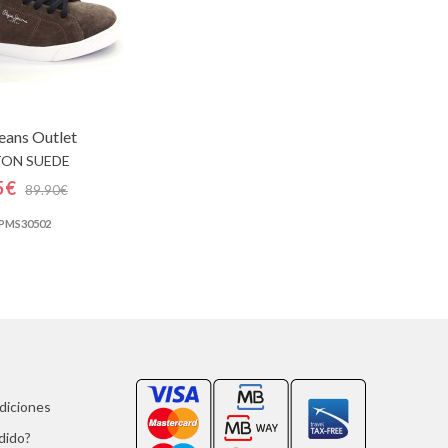
eans
Outlet
ON SUEDE
5€
89.90€
 PMS30502
ndiciones
dido?