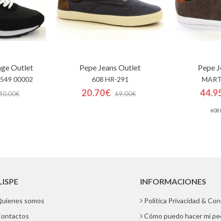
nge
Outlet
Pepe Jeans
Outlet
Pepe J
549 00002
608 HR-291
MART
20.70€
44.9
40.00€
69.00€
608
LISPE
INFORMACIONES
uienes somos
Política Privacidad & Co
ontactos
Cómo puedo hacer mi pe