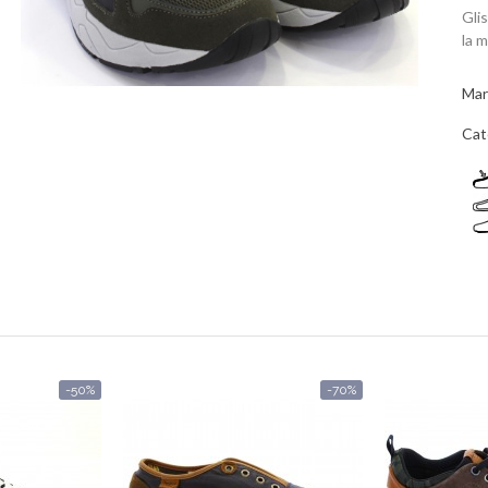
Gli
la 
Mar
Cat
-50%
-70%