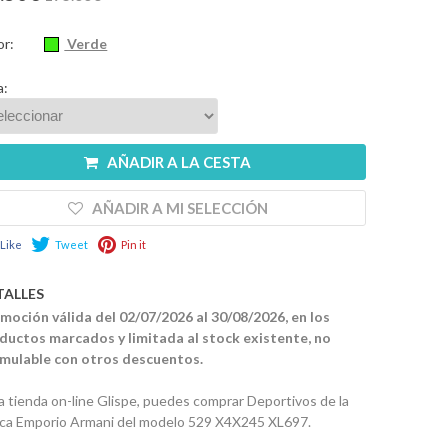
or:
Verde
a:
AÑADIR A LA CESTA
AÑADIR A MI SELECCIÓN
Like
Tweet
Pin it
TALLES
moción válida del 02/07/2026 al 30/08/2026, en los
ductos marcados y limitada al stock existente, no
mulable con otros descuentos.
la tienda on-line Glispe, puedes comprar Deportivos de la
ca Emporio Armani del modelo 529 X4X245 XL697.