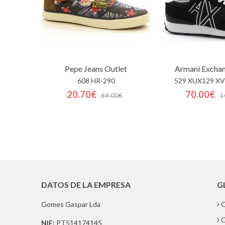
Pepe Jeans
Outlet
Armani Excha
608 HR-290
529 XUX129 XV
20.70€
70.00€
69.00€
1
DATOS DE LA EMPRESA
G
Gomes Gaspar Lda
Q
C
NIF:
PT514174145