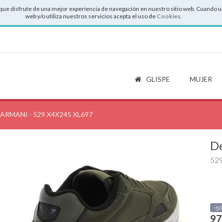
que disfrute de una mejor experiencia de navegación en nuestro sitio web. Cuando u
web y/o utiliza nuestros servicios acepta el uso de
Cookies
.
GLISPE
MUJER
ARMANI - 529 X4X245 XL697
De
52
-5
97