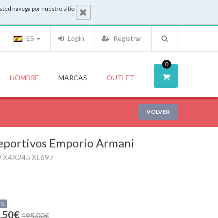
sted navega por nuestro sitio
ES
Login
Registrar
0
HOMBRE
MARCAS
OUTLET
VOLVER
portivos Emporio Armani
9 X4X245 XL697
0%
.50€
195.00€