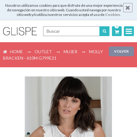
Nosotros utilizamos cookies para que disfrute de una mejor experiencia
de navegación en nuestro sitio web. Cuando usted navega por nuestro
sitio web y/o utiliza nuestros servicios acepta el uso de
Cookies
.
0
Português
HOME
OUTLET
MUJER
MOLLY
VOLVER
English
BRACKEN - 610M G799E21
Español
Français
Login
Registrar