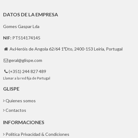
DATOS DE LA EMPRESA
Gomes Gaspar Lda
NIF:
PT514174145
Av.Heróis de Angola 62/64 1ºDto, 2400-153 Leiria, Portugal

geral@glispe.com

(+351) 244 827 489

Llamar a la red fija de Portugal
GLISPE
Quienes somos
Contactos
INFORMACIONES
Política Privacidad & Condiciones