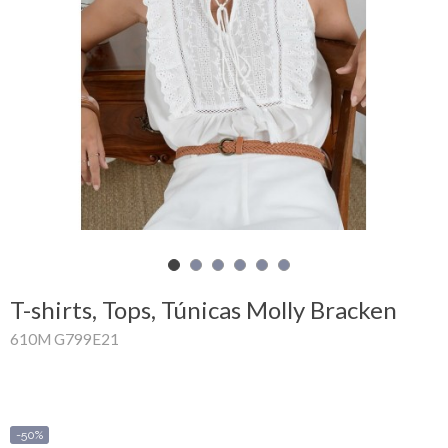
Mi
cesta
Glispe
Mujer
Hombre
Marcas
Outlet
T-shirts, Tops, Túnicas Molly Bracken
610M G799E21
Facebook
Quienes
somos
-50%