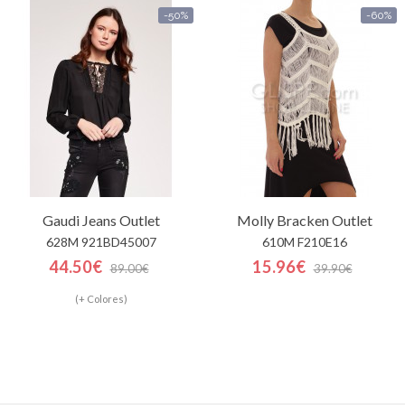
-50%
-60%
Gaudi Jeans
Outlet
Molly Bracken
Outlet
628M 921BD45007
610M F210E16
44.50€
15.96€
89.00€
39.90€
(+ Colores)