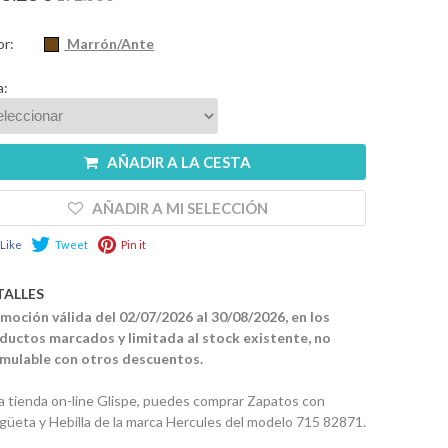
or:
Marrón/Ante
a:
AÑADIR A LA CESTA
AÑADIR A MI SELECCIÓN
Like
Tweet
Pin it
TALLES
moción válida del 02/07/2026 al 30/08/2026, en los
ductos marcados y limitada al stock existente, no
mulable con otros descuentos.
la tienda on-line Glispe, puedes comprar Zapatos con
güeta y Hebilla de la marca Hercules del modelo 715 82871.