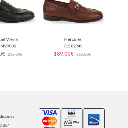
el Vieira
Hercules
 MV9005
715 82948
0€
189.00€
252.00€
210.00€
ndiciones
dido?