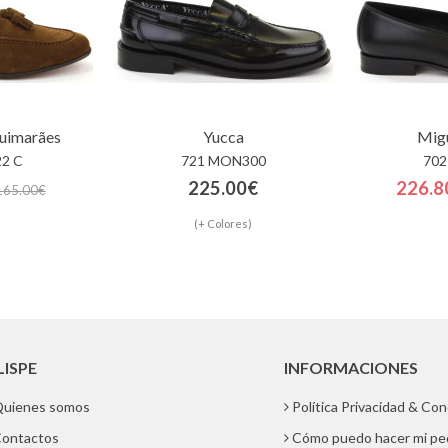
Guimarães
Yucca
Migu
22 C
721 MON300
702
225.00€
226.8
165.00€
(+ Colores)
LISPE
INFORMACIONES
uienes somos
Política Privacidad & Co
ontactos
Cómo puedo hacer mi pe