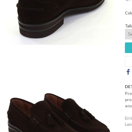
Col
Tall
DE
Pro
pro
acu
En 
Len