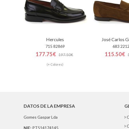
Hercules
José Carlos 
715 82869
683 221
177.75€
115.50€
197.50€
(+ Colores)
DATOS DE LA EMPRESA
G
Gomes Gaspar Lda
Q
C
NIF:
PT514174145