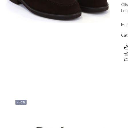
Gli
Len
Mar
Cat
-30%