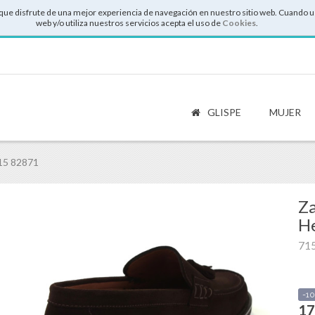
que disfrute de una mejor experiencia de navegación en nuestro sitio web. Cuando u
web y/o utiliza nuestros servicios acepta el uso de
Cookies
.
GLISPE
MUJER
15 82871
Za
He
71
-1
17