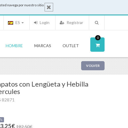
sted navega por nuestro sitio
ES
Login
Registrar
0
HOMBRE
MARCAS
OUTLET
VOLVER
patos con Lengüeta y Hebilla
rcules
5 82871
0%
3.25€
192.50€