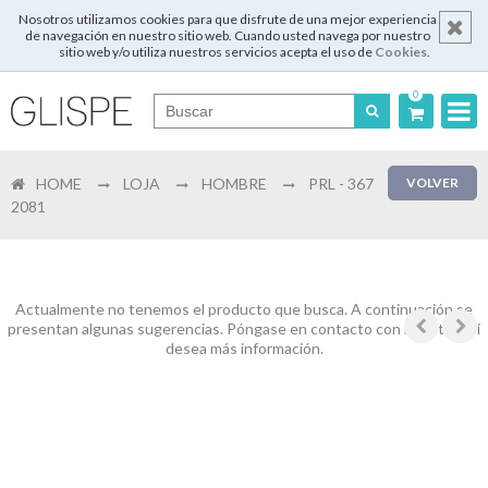
Nosotros utilizamos cookies para que disfrute de una mejor experiencia
de navegación en nuestro sitio web. Cuando usted navega por nuestro
sitio web y/o utiliza nuestros servicios acepta el uso de
Cookies
.
0
Português
HOME
LOJA
HOMBRE
PRL - 367
VOLVER
English
2081
Español
Français
Actualmente no tenemos el producto que busca. A continuación se
presentan algunas sugerencias. Póngase en contacto con nosotros si
desea más información.
Login
Registrar