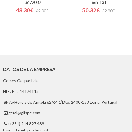
3672087
669 131
48.30€
50.32€
69.00€
62.90€
DATOS DE LA EMPRESA
Gomes Gaspar Lda
NIF:
PT514174145
Av.Heróis de Angola 62/64 1ºDto, 2400-153 Leiria, Portugal

geral@glispe.com

(+351) 244 827 489

Llamar a la red fija de Portugal