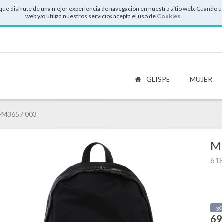
que disfrute de una mejor experiencia de navegación en nuestro sitio web. Cuando u
web y/o utiliza nuestros servicios acepta el uso de
Cookies
.
GLISPE
MUJER
 FM3657 003
Mo
61
-3
69