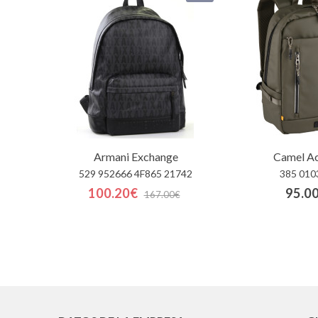
Armani Exchange
Camel Ac
529 952666 4F865 21742
385 010
100.20€
95.0
167.00€