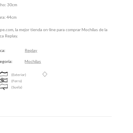
ho: 30cm
ura: 44cm
spe.com, la mejor tienda on-line para comprar Mochilas de la
ca Replay.
ca:
Replay
egoría:
Mochilas
(Exterior)
(Forro)
(Suela)