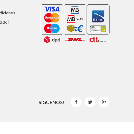
ndiciones
dido?
SÍGUENOS!


