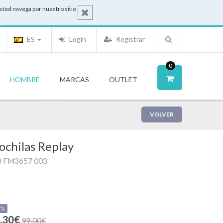
sted navega por nuestro sitio
ES
Login
Registrar
0
HOMBRE
MARCAS
OUTLET
VOLVER
chilas Replay
8 FM3657 003
0%
.30€
99.00€