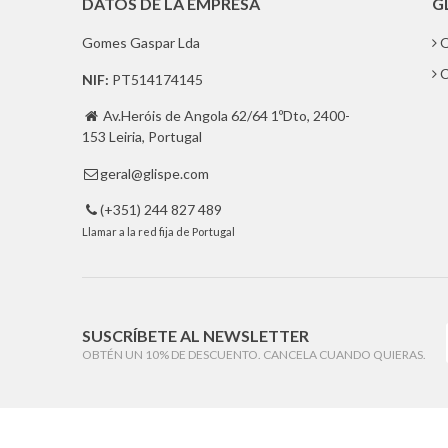
DATOS DE LA EMPRESA
G
Gomes Gaspar Lda
Q
C
NIF:
PT514174145
Av.Heróis de Angola 62/64 1ºDto, 2400-

153 Leiria, Portugal
geral@glispe.com

(+351) 244 827 489

Llamar a la red fija de Portugal
SUSCRÍBETE AL NEWSLETTER
OBTÉN UN 10% DE DESCUENTO. CANCELA CUANDO QUIERAS.