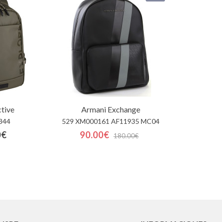
tive
Armani Exchange
344
529 XM000161 AF11935 MC04
0€
90.00€
180.00€