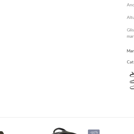
Anc
Alt
Gli
mar
Mar
Cat
-50%