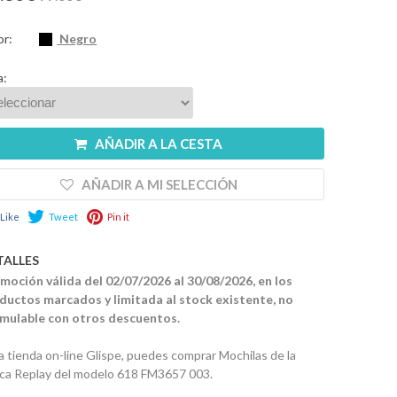
or:
Negro
a:
AÑADIR A LA CESTA
AÑADIR A MI SELECCIÓN
Like
Tweet
Pin it
TALLES
moción válida del 02/07/2026 al 30/08/2026, en los
ductos marcados y limitada al stock existente, no
mulable con otros descuentos.
la tienda on-line Glispe, puedes comprar Mochilas de la
ca Replay del modelo 618 FM3657 003.