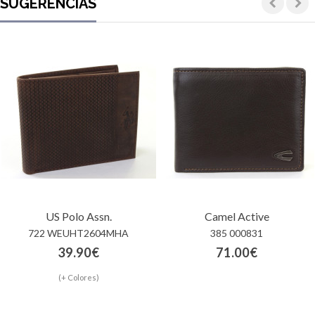
SUGERENCIAS
US Polo Assn.
Camel Active
722 WEUHT2604MHA
385 000831
39.90€
71.00€
(+ Colores)