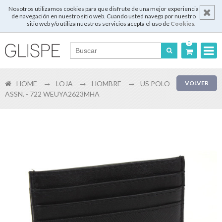
Nosotros utilizamos cookies para que disfrute de una mejor experiencia
de navegación en nuestro sitio web. Cuando usted navega por nuestro
sitio web y/o utiliza nuestros servicios acepta el uso de
Cookies
.
0
Português
HOME
LOJA
HOMBRE
US POLO
VOLVER
English
ASSN. - 722 WEUYA2623MHA
Español
Français
Login
Registrar