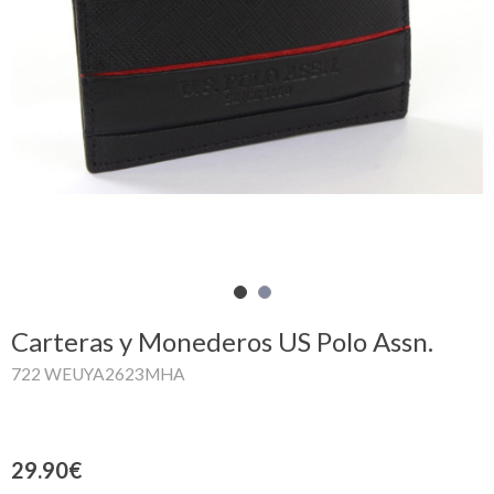
Mi
cesta
Glispe
Mujer
Hombre
Marcas
Outlet
Carteras y Monederos US Polo Assn.
722 WEUYA2623MHA
Facebook
Quienes
29.90€
somos