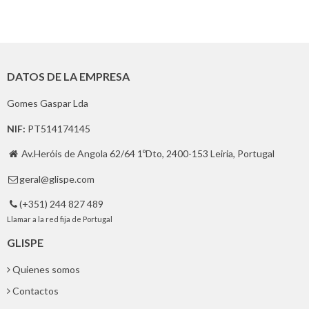
DATOS DE LA EMPRESA
Gomes Gaspar Lda
NIF:
PT514174145
Av.Heróis de Angola 62/64 1ºDto, 2400-153 Leiria, Portugal

geral@glispe.com

(+351) 244 827 489

Llamar a la red fija de Portugal
GLISPE
Quienes somos
Contactos