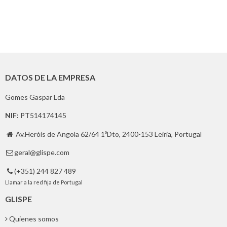
DATOS DE LA EMPRESA
Gomes Gaspar Lda
NIF:
PT514174145
Av.Heróis de Angola 62/64 1ºDto, 2400-153 Leiria, Portugal

geral@glispe.com

(+351) 244 827 489

Llamar a la red fija de Portugal
GLISPE
Quienes somos