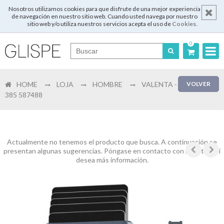
Nosotros utilizamos cookies para que disfrute de una mejor experiencia
de navegación en nuestro sitio web. Cuando usted navega por nuestro
sitio web y/o utiliza nuestros servicios acepta el uso de
Cookies
.
0
Português
HOME
LOJA
HOMBRE
VALENTA -
VOLVER
English
385 587488
Español
Français
Actualmente no tenemos el producto que busca. A continuación se
presentan algunas sugerencias. Póngase en contacto con nosotros si
desea más información.
Login
Registrar