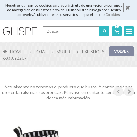
Nosotros utilizamos cookies para que disfrute de una mejor experiencia
de navegación en nuestro sitio web. Cuando usted navega por nuestro
sitio web y/o utiliza nuestros servicios acepta el uso de
Cookies
.
0
Português
HOME
LOJA
MUJER
EXÉ SHOES -
VOLVER
English
683 XY2207
Español
Français
Actualmente no tenemos el producto que busca. A continuación se
presentan algunas sugerencias. Póngase en contacto con nosotros si
desea más información.
Login
Registrar