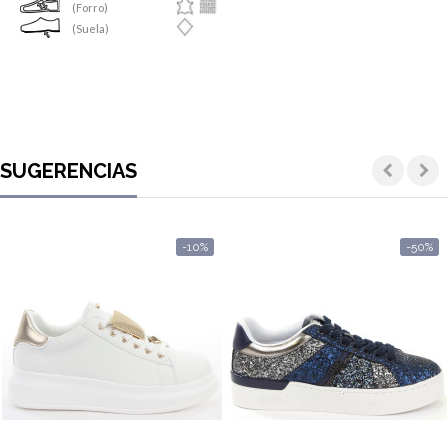
(Forro)
(Suela)
SUGERENCIAS
-10%
-50%