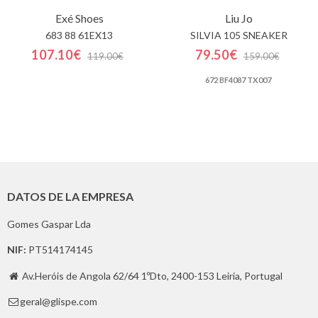
Exé Shoes
Liu Jo
683 88 61EX13
SILVIA 105 SNEAKER
107.10€
79.50€
119.00€
159.00€
672 BF4087 TX007
DATOS DE LA EMPRESA
Gomes Gaspar Lda
NIF:
PT514174145
Av.Heróis de Angola 62/64 1ºDto, 2400-153 Leiria, Portugal

geral@glispe.com
