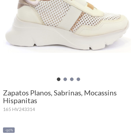
Mi
cesta
Glispe
Mujer
Hombre
Marcas
Outlet
Zapatos Planos, Sabrinas, Mocassins
Hispanitas
165 HV243314
Facebook
Quienes
somos
-50%