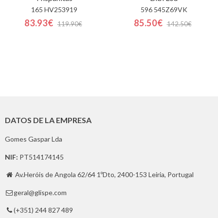
165 HV253919
596 545Z69VK
83.93€
85.50€
119.90€
142.50€
DATOS DE LA EMPRESA
Gomes Gaspar Lda
NIF:
PT514174145
Av.Heróis de Angola 62/64 1ºDto, 2400-153 Leiria, Portugal

geral@glispe.com

(+351) 244 827 489
