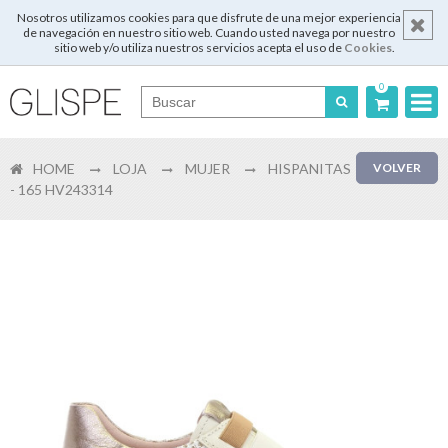
Nosotros utilizamos cookies para que disfrute de una mejor experiencia
de navegación en nuestro sitio web. Cuando usted navega por nuestro
sitio web y/o utiliza nuestros servicios acepta el uso de
Cookies
.
0
Português
HOME
LOJA
MUJER
HISPANITAS
VOLVER
English
- 165 HV243314
Español
Français
Login
Registrar