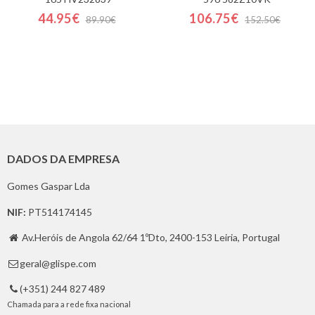
44.95€
106.75€
89.90€
152.50€
DADOS DA EMPRESA
Gomes Gaspar Lda
NIF:
PT514174145
Av.Heróis de Angola 62/64 1ºDto, 2400-153 Leiria, Portugal

geral@glispe.com

(+351) 244 827 489

Chamada para a rede fixa nacional