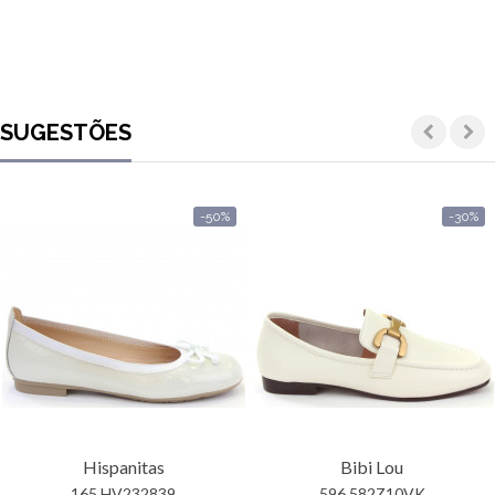
SUGESTÕES
-50%
-30%
Hispanitas
Bibi Lou
165 HV232839
596 582Z10VK