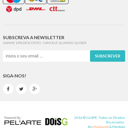
SUBSCREVA A NEWSLETTER
GANHE 10% DESCONTO. CANCELE QUANDO QUISER.
SUBSCREVER
SIGA-NOS!



2016 © GLISPE. Todos os Direitos
Reservados.
By
Mediaweb
&
Pêndulo