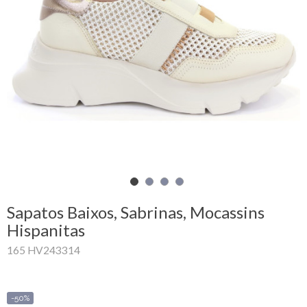
Carrinho
de
compras
Glispe
Mulher
Homem
Marcas
Sapatos Baixos, Sabrinas, Mocassins
Outlet
Hispanitas
165 HV243314
Facebook
Sobre
-50%
nós