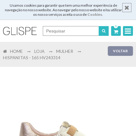
Usamos cookies para garantir que tem uma melhor experiência de
navegação no nosso website. Ao navegar pelo nosso website e/ou utilizar
os nosso serviços aceita o uso de
Cookies
.
0
Português
HOME
LOJA
MULHER
VOLTAR
English
HISPANITAS - 165 HV243314
Español
Français
Login
Registar