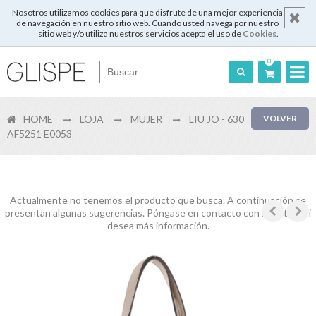
Nosotros utilizamos cookies para que disfrute de una mejor experiencia
de navegación en nuestro sitio web. Cuando usted navega por nuestro
sitio web y/o utiliza nuestros servicios acepta el uso de
Cookies
.
0
Português
HOME
LOJA
MUJER
LIU JO - 630
VOLVER
English
AF5251 E0053
Español
Français
Actualmente no tenemos el producto que busca. A continuación se
presentan algunas sugerencias. Póngase en contacto con nosotros si
desea más información.
Login
Registrar