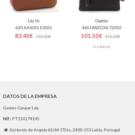
Liu Jo
Guess
630 AA4031 E0031
465 HWZG96 72050
83.40€
101.50€
139.00€
145.00€
(+ Colores)
DATOS DE LA EMPRESA
Gomes Gaspar Lda
NIF:
PT514174145
Av.Heróis de Angola 62/64 1ºDto, 2400-153 Leiria, Portugal
