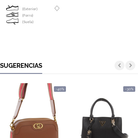
(Exterior)
(Forro)
(Suela)
SUGERENCIAS
-40%
-30%