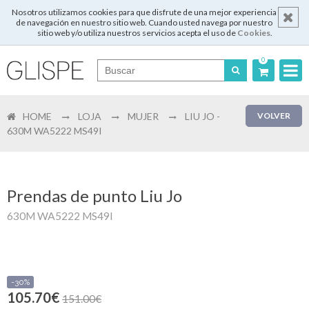
Nosotros utilizamos cookies para que disfrute de una mejor experiencia
de navegación en nuestro sitio web. Cuando usted navega por nuestro
sitio web y/o utiliza nuestros servicios acepta el uso de
Cookies
.
0
Português
HOME
LOJA
MUJER
LIU JO -
VOLVER
English
630M WA5222 MS49I
Español
Français
Prendas de punto Liu Jo
630M WA5222 MS49I
Login
-30%
105.70€
Registrar
151.00€