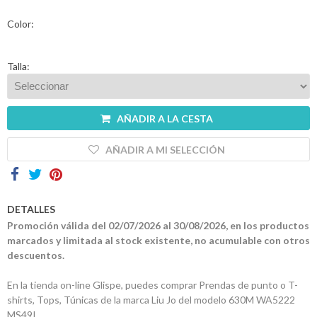
Color:
Mi
cesta
Talla:
Glispe
Mujer
AÑADIR A LA CESTA
Hombre
AÑADIR A MI SELECCIÓN
Marcas
Outlet
DETALLES
Promoción válida del 02/07/2026 al 30/08/2026, en los productos
marcados y limitada al stock existente, no acumulable con otros
descuentos.
Facebook
En la tienda on-line Glispe, puedes comprar Prendas de punto o T-
Quienes
shirts, Tops, Túnicas de la marca Liu Jo del modelo 630M WA5222
somos
MS49I.