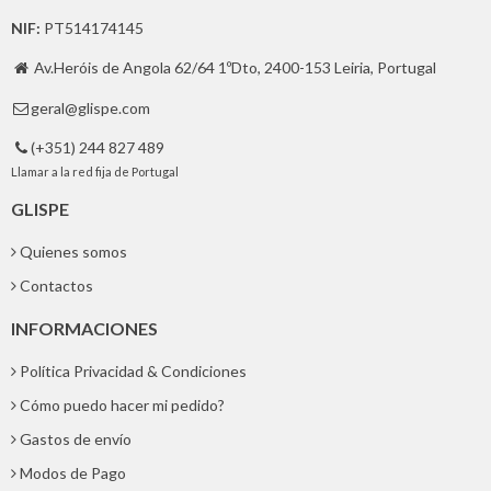
NIF:
PT514174145
Av.Heróis de Angola 62/64 1ºDto, 2400-153 Leiria, Portugal

geral@glispe.com

(+351) 244 827 489

Llamar a la red fija de Portugal
GLISPE
Quienes somos
Contactos
INFORMACIONES
Política Privacidad & Condiciones
Cómo puedo hacer mi pedido?
Gastos de envío
Modos de Pago