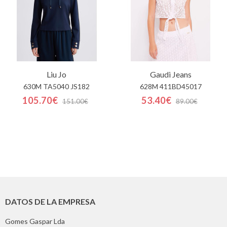
Liu Jo
Gaudi Jeans
630M TA5040 JS182
628M 411BD45017
105.70€
53.40€
151.00€
89.00€
DATOS DE LA EMPRESA
Gomes Gaspar Lda