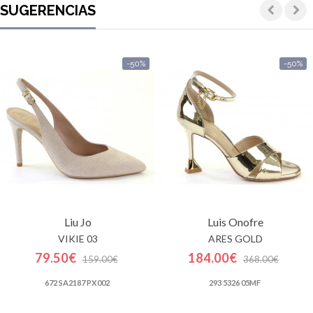
SUGERENCIAS
-50%
-50%
Liu Jo
Luis Onofre
VIKIE 03
ARES GOLD
79.50€
184.00€
159.00€
368.00€
672 SA2187 PX002
293 5326 05MF