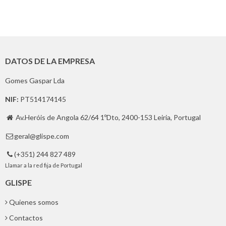
DATOS DE LA EMPRESA
Gomes Gaspar Lda
NIF:
PT514174145
Av.Heróis de Angola 62/64 1ºDto, 2400-153 Leiria, Portugal

geral@glispe.com

(+351) 244 827 489

Llamar a la red fija de Portugal
GLISPE
Quienes somos
Contactos