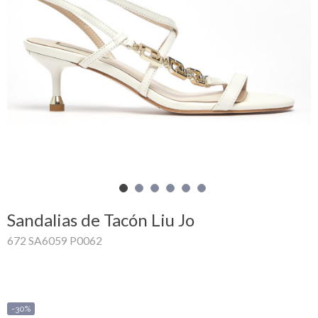
Mi
cesta
Glispe
Mujer
Hombre
Marcas
Outlet
Sandalias de Tacón Liu Jo
672 SA6059 P0062
Facebook
Quienes
somos
-30%