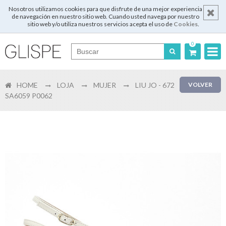
Nosotros utilizamos cookies para que disfrute de una mejor experiencia
de navegación en nuestro sitio web. Cuando usted navega por nuestro
sitio web y/o utiliza nuestros servicios acepta el uso de
Cookies
.
0
Português
HOME
LOJA
MUJER
LIU JO - 672
VOLVER
English
SA6059 P0062
Español
Français
Login
Registrar