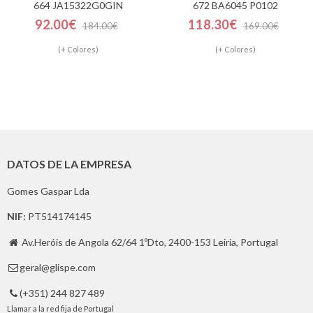
664 JA15322G0GIN
672 BA6045 P0102
92.00€
118.30€
184.00€
169.00€
(+ Colores)
(+ Colores)
DATOS DE LA EMPRESA
Gomes Gaspar Lda
NIF:
PT514174145
Av.Heróis de Angola 62/64 1ºDto, 2400-153 Leiria, Portugal

geral@glispe.com

(+351) 244 827 489

Llamar a la red fija de Portugal