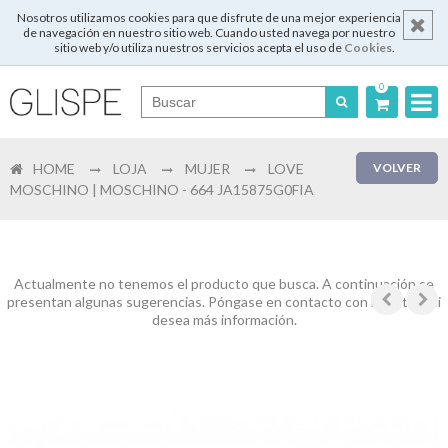
Nosotros utilizamos cookies para que disfrute de una mejor experiencia
de navegación en nuestro sitio web. Cuando usted navega por nuestro
sitio web y/o utiliza nuestros servicios acepta el uso de
Cookies
.
0
Português
HOME
LOJA
MUJER
LOVE
VOLVER
English
MOSCHINO | MOSCHINO - 664 JA15875G0FIA
Español
Français
Actualmente no tenemos el producto que busca. A continuación se
presentan algunas sugerencias. Póngase en contacto con nosotros si
desea más información.
Login
Registrar