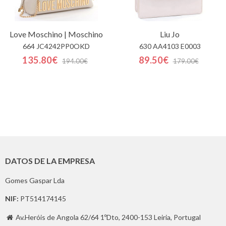
Love Moschino | Moschino
Liu Jo
664 JC4242PP0OKD
630 AA4103 E0003
135.80€
89.50€
194.00€
179.00€
DATOS DE LA EMPRESA
Gomes Gaspar Lda
NIF:
PT514174145
Av.Heróis de Angola 62/64 1ºDto, 2400-153 Leiria, Portugal
