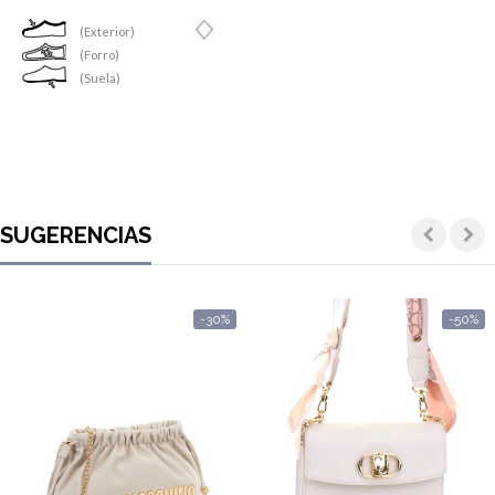
(Exterior)
(Forro)
(Suela)
SUGERENCIAS
-30%
-50%