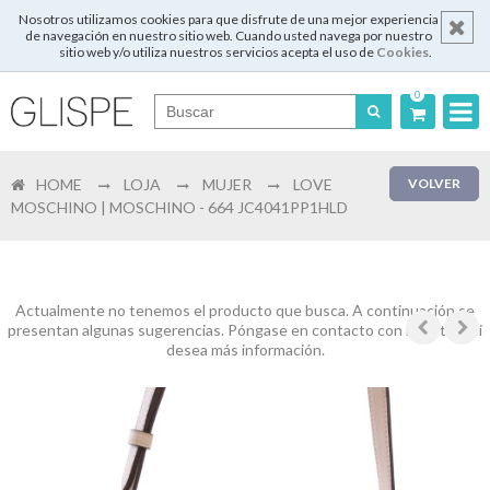
Nosotros utilizamos cookies para que disfrute de una mejor experiencia
de navegación en nuestro sitio web. Cuando usted navega por nuestro
sitio web y/o utiliza nuestros servicios acepta el uso de
Cookies
.
0
Português
HOME
LOJA
MUJER
LOVE
VOLVER
English
MOSCHINO | MOSCHINO - 664 JC4041PP1HLD
Español
Français
Actualmente no tenemos el producto que busca. A continuación se
presentan algunas sugerencias. Póngase en contacto con nosotros si
desea más información.
Login
Registrar