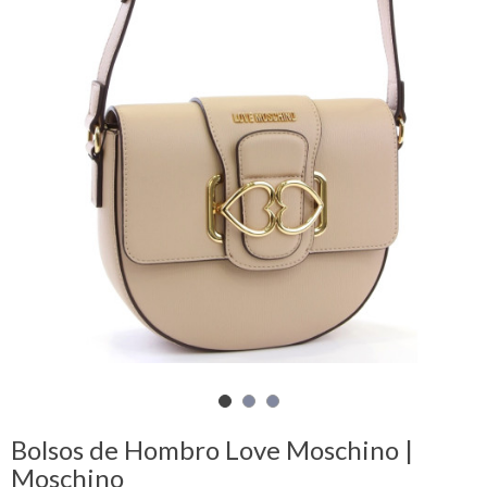
Mi
cesta
Glispe
Mujer
Hombre
Marcas
Outlet
Facebook
Bolsos de Hombro Love Moschino |
Quienes
Moschino
somos