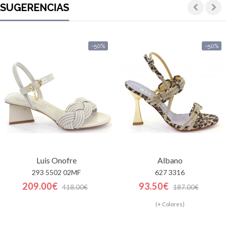
SUGERENCIAS
-50%
-50%
Luis Onofre
Albano
293 5502 02MF
627 3316
209.00€
93.50€
418.00€
187.00€
(+ Colores)