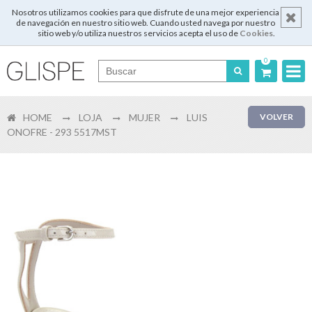
Nosotros utilizamos cookies para que disfrute de una mejor experiencia
de navegación en nuestro sitio web. Cuando usted navega por nuestro
sitio web y/o utiliza nuestros servicios acepta el uso de
Cookies
.
0
Português
HOME
LOJA
MUJER
LUIS
VOLVER
English
ONOFRE - 293 5517MST
Español
Français
Login
Registrar