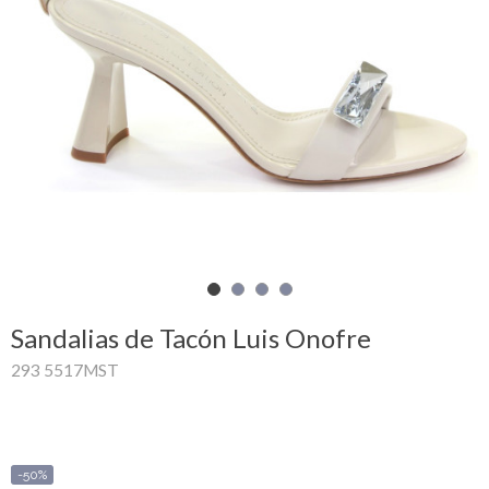
Mi
cesta
Glispe
Mujer
Hombre
Marcas
Outlet
Sandalias de Tacón Luis Onofre
293 5517MST
Facebook
Quienes
somos
-50%