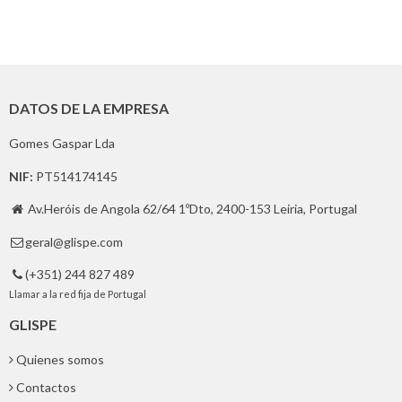
DATOS DE LA EMPRESA
Gomes Gaspar Lda
NIF:
PT514174145
Av.Heróis de Angola 62/64 1ºDto, 2400-153 Leiria, Portugal

geral@glispe.com

(+351) 244 827 489

Llamar a la red fija de Portugal
GLISPE
Quienes somos
Contactos