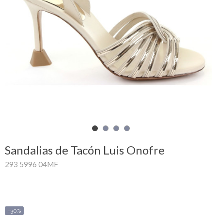
Mi
cesta
Glispe
Mujer
Hombre
Marcas
Outlet
Sandalias de Tacón Luis Onofre
293 5996 04MF
Facebook
Quienes
somos
-30%