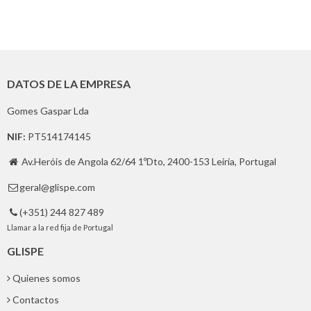
DATOS DE LA EMPRESA
Gomes Gaspar Lda
NIF:
PT514174145
Av.Heróis de Angola 62/64 1ºDto, 2400-153 Leiria, Portugal

geral@glispe.com

(+351) 244 827 489

Llamar a la red fija de Portugal
GLISPE
Quienes somos
Contactos