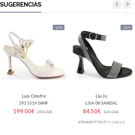
SUGERENCIAS
-50%
-50%
Luis Onofre
Liu Jo
293 5519 06MF
LISA 08 SANDAL
199.00€
84.50€
398.00€
169.00€
672 SA3117 TX177
(+ Colores)