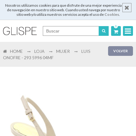
Nosotros utilizamos cookies para que disfrute de una mejor experiencia
de navegación en nuestro sitio web. Cuando usted navega por nuestro
sitio web y/o utiliza nuestros servicios acepta el uso de
Cookies
.
0
Português
HOME
LOJA
MUJER
LUIS
VOLVER
English
ONOFRE - 293 5996 04MF
Español
Français
Login
Registrar